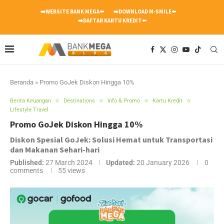
➡️WEBSITE BANK MEGA⬅️
➡️DOWNLOAD M-SMILE⬅️
➡️DAFTAR KARTU KREDIT⬅️
Beranda
»
Promo GoJek Diskon Hingga 10%
Berita Keuangan
Destinations
Info & Promo
Kartu Kredit
Lifestyle Travel
Promo GoJek Diskon Hingga 10%
Diskon Spesial GoJek: Solusi Hemat untuk Transportasi
dan Makanan Sehari-hari
Published:
27 March 2024
Updated:
20 January 2026
0
comments
55
views