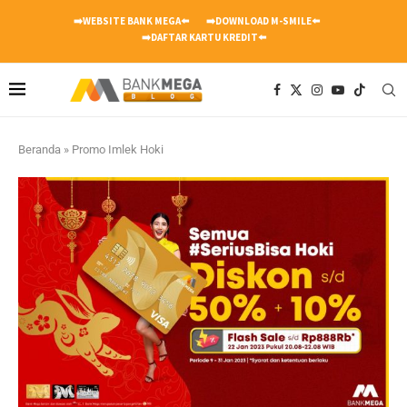
➡️WEBSITE BANK MEGA⬅️
➡️DOWNLOAD M-SMILE⬅️
➡️DAFTAR KARTU KREDIT⬅️
Beranda
»
Promo Imlek Hoki