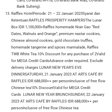
Card, Co-Brand IA-ITB, Co-Brand Bank Riau, Co-Brand
Bank Sulteng).
Raffles HotelPeriode: 21 – 22 Januari 2023Syarat dan
Ketentuan:RAFFLES PROSPERITY HAMPERSThe Lunar
Box IDR 1,100,000+Raffles homemade Nian Gao “Red
Dates, Walnuts and Orange”, premium nastar cookies,
Chinese almond cookies, gold chocolate truffles,
homemade tangerine and spices marmalade, Raffles
TWB White Tea.10% Discount for any purchase of 2Valid
for MEGA Credit CardsAdvance order required. Exclude
delivery charges LUNAR NEW YEAR’S EVE
DINNERSATURDAY, 21 January 2023 AT ARTS CAFÉ BY
RAFFLES IDR 688,000++ per personInclusive of free flow
Chinese tea10% DiscountValid for MEGA Credit
Cards LUNAR NEW YEAR BRUNCHSUNDAY, 22 January
2023 AT ARTS CAFÉ BY RAFFLES IDR 688,000++ per
personInclusive of free flow Chinese tea