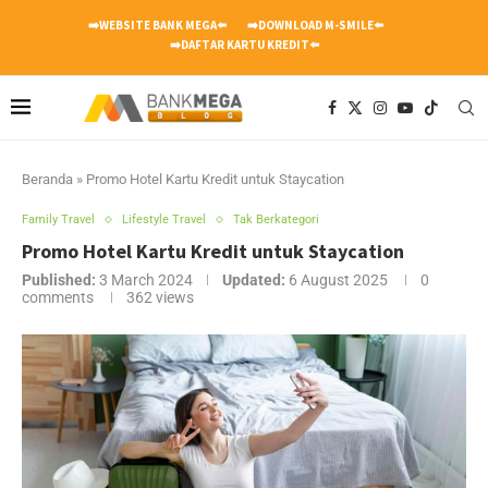
➡️WEBSITE BANK MEGA⬅️
➡️DOWNLOAD M-SMILE⬅️
➡️DAFTAR KARTU KREDIT⬅️
Beranda
»
Promo Hotel Kartu Kredit untuk Staycation
Family Travel
Lifestyle Travel
Tak Berkategori
Promo Hotel Kartu Kredit untuk Staycation
Published:
3 March 2024
Updated:
6 August 2025
0
comments
362
views