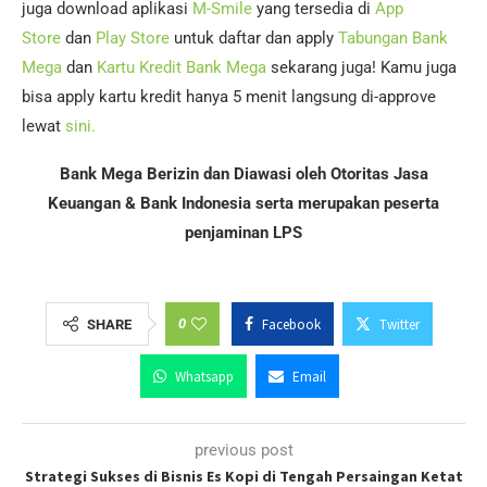
juga download aplikasi
M-Smile
yang tersedia di
App
Store
dan
Play Store
untuk daftar dan apply
Tabungan Bank
Mega
dan
Kartu Kredit Bank Mega
sekarang juga! Kamu juga
bisa apply kartu kredit hanya 5 menit langsung di-approve
lewat
sini.
Bank Mega Berizin dan Diawasi oleh Otoritas Jasa
Keuangan & Bank Indonesia serta merupakan peserta
penjaminan LPS
0
Facebook
Twitter
SHARE
Whatsapp
Email
previous post
Strategi Sukses di Bisnis Es Kopi di Tengah Persaingan Ketat