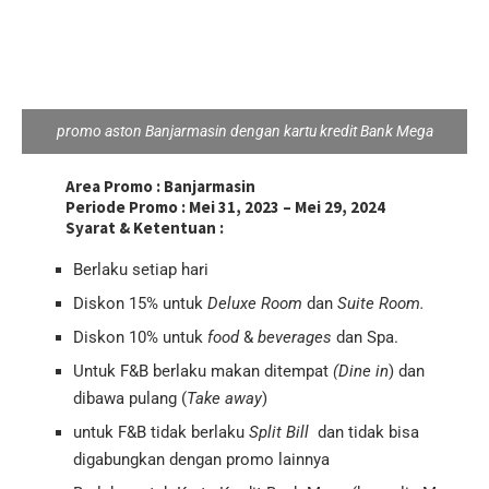
promo aston Banjarmasin dengan kartu kredit Bank Mega
Area Promo :
Banjarmasin
Periode Promo :
Mei 31, 2023 – Mei 29, 2024
Syarat & Ketentuan :
Berlaku setiap hari
Diskon 15% untuk
Deluxe Room
dan
Suite Room.
Diskon 10% untuk
food
&
beverages
dan Spa.
Untuk F&B berlaku makan ditempat
(Dine in
) dan
dibawa pulang (
Take away
)
untuk F&B tidak berlaku
Split Bill
dan tidak bisa
digabungkan dengan promo lainnya