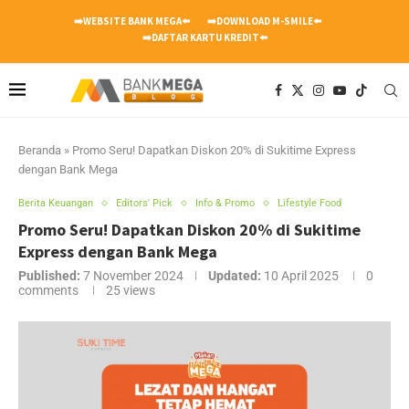
➡️WEBSITE BANK MEGA⬅️
➡️DOWNLOAD M-SMILE⬅️
➡️DAFTAR KARTU KREDIT⬅️
Beranda
»
Promo Seru! Dapatkan Diskon 20% di Sukitime Express
dengan Bank Mega
Berita Keuangan
Editors' Pick
Info & Promo
Lifestyle Food
Promo Seru! Dapatkan Diskon 20% di Sukitime
Express dengan Bank Mega
Published:
7 November 2024
Updated:
10 April 2025
0
comments
25
views