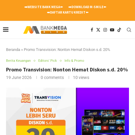
➡️WEBSITE BANK MEGA⬅️
➡️DOWNLOAD M-SMILE⬅️
➡️DAFTAR KARTU KREDIT⬅️
Beranda
»
Promo Transvision: Nonton Hemat Diskon s.d. 20%
Berita Keuangan
Editors' Pick
Info & Promo
Promo Transvision: Nonton Hemat Diskon s.d. 20%
19 June 2026
0 comments
10
views