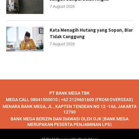
7 August 2026
Kata Menagih Hutang yang Sopan, Biar
Tidak Canggung
7 August 2026
PT BANK MEGA TBK
MEGA CALL 08041500010 | +62 2129601600 (FROM OVERSEAS)
MENARA BANK MEGA, JL , KAPTEN TENDEAN NO 12 -14A, JAKARTA
12790
BANK MEGA BERIZIN DAN DIAWASI OLEH OJK (BANK MEGA
MERUPAKAN PESERTA PENJAMINAN LPS)