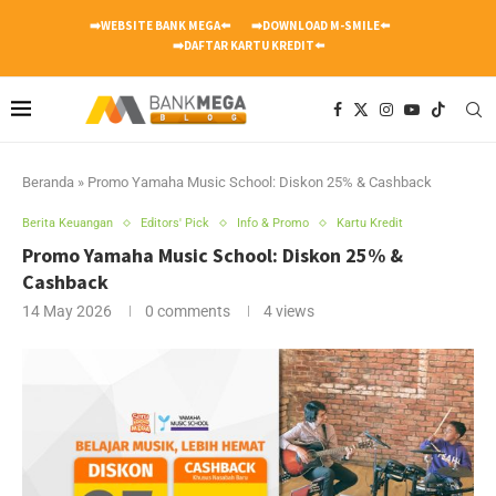
➡️WEBSITE BANK MEGA⬅️
➡️DOWNLOAD M-SMILE⬅️
➡️DAFTAR KARTU KREDIT⬅️
Beranda
»
Promo Yamaha Music School: Diskon 25% & Cashback
Berita Keuangan
Editors' Pick
Info & Promo
Kartu Kredit
Promo Yamaha Music School: Diskon 25% &
Cashback
14 May 2026
0 comments
4
views