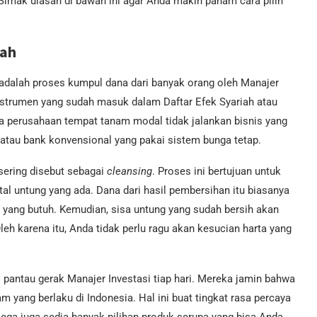
 Simak ulasan di bawah ini agar Anda makin paham cara pilih
iah
adalah proses kumpul dana dari banyak orang oleh Manajer
nstrumen yang sudah masuk dalam Daftar Efek Syariah atau
wa perusahaan tempat tanam modal tidak jalankan bisnis yang
 atau bank konvensional yang pakai sistem bunga tetap.
sering disebut sebagai
cleansing
. Proses ini bertujuan untuk
tal untung yang ada. Dana dari hasil pembersihan itu biasanya
a yang butuh. Kemudian, sisa untung yang sudah bersih akan
eh karena itu, Anda tidak perlu ragu akan kesucian harta yang
 pantau gerak Manajer Investasi tiap hari. Mereka jamin bahwa
m yang berlaku di Indonesia. Hal ini buat tingkat rasa percaya