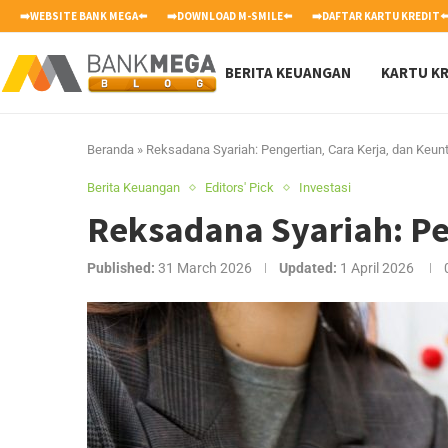
➡️WEBSITE BANK MEGA⬅️
➡️DOWNLOAD M-SMILE⬅️
➡️DAFTAR KARTU KREDIT⬅
BERITA KEUANGAN
KARTU KR
Beranda
»
Reksadana Syariah: Pengertian, Cara Kerja, dan Keu
Berita Keuangan
Editors' Pick
Investasi
Reksadana Syariah: Pe
Published:
31 March 2026
Updated:
1 April 2026