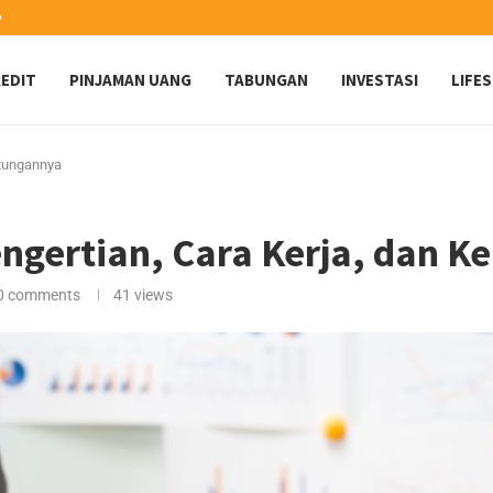
️
EDIT
PINJAMAN UANG
TABUNGAN
INVESTASI
LIFE
ntungannya
ngertian, Cara Kerja, dan 
0 comments
41
views