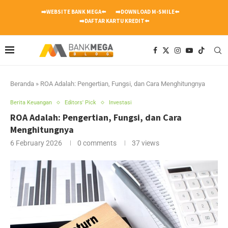
➡️WEBSITE BANK MEGA⬅️
➡️DOWNLOAD M-SMILE⬅️
➡️DAFTAR KARTU KREDIT⬅️
Beranda
»
ROA Adalah: Pengertian, Fungsi, dan Cara Menghitungnya
Berita Keuangan
Editors' Pick
Investasi
ROA Adalah: Pengertian, Fungsi, dan Cara
Menghitungnya
6 February 2026
0 comments
37
views