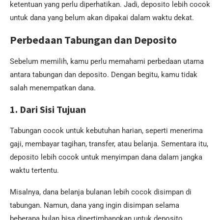
ketentuan yang perlu diperhatikan. Jadi, deposito lebih cocok
untuk dana yang belum akan dipakai dalam waktu dekat.
Perbedaan Tabungan dan Deposito
Sebelum memilih, kamu perlu memahami perbedaan utama
antara tabungan dan deposito. Dengan begitu, kamu tidak
salah menempatkan dana.
1. Dari Sisi Tujuan
Tabungan cocok untuk kebutuhan harian, seperti menerima
gaji, membayar tagihan, transfer, atau belanja. Sementara itu,
deposito lebih cocok untuk menyimpan dana dalam jangka
waktu tertentu.
Misalnya, dana belanja bulanan lebih cocok disimpan di
tabungan. Namun, dana yang ingin disimpan selama
beberapa bulan bisa dipertimbangkan untuk deposito.