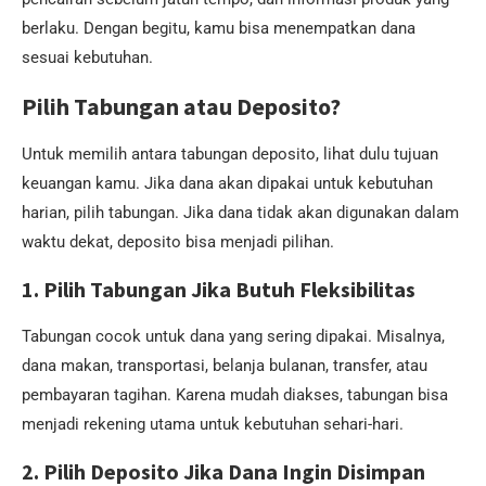
berlaku. Dengan begitu, kamu bisa menempatkan dana
sesuai kebutuhan.
Pilih Tabungan atau Deposito?
Untuk memilih antara tabungan deposito, lihat dulu tujuan
keuangan kamu. Jika dana akan dipakai untuk kebutuhan
harian, pilih tabungan. Jika dana tidak akan digunakan dalam
waktu dekat, deposito bisa menjadi pilihan.
1. Pilih Tabungan Jika Butuh Fleksibilitas
Tabungan cocok untuk dana yang sering dipakai. Misalnya,
dana makan, transportasi, belanja bulanan, transfer, atau
pembayaran tagihan. Karena mudah diakses, tabungan bisa
menjadi rekening utama untuk kebutuhan sehari-hari.
2. Pilih Deposito Jika Dana Ingin Disimpan