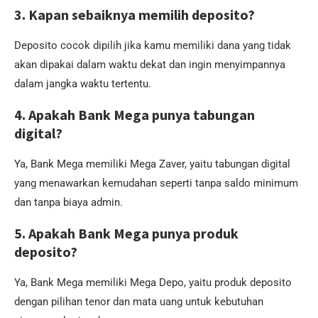
3. Kapan sebaiknya memilih deposito?
Deposito cocok dipilih jika kamu memiliki dana yang tidak
akan dipakai dalam waktu dekat dan ingin menyimpannya
dalam jangka waktu tertentu.
4. Apakah Bank Mega punya tabungan
digital?
Ya, Bank Mega memiliki Mega Zaver, yaitu tabungan digital
yang menawarkan kemudahan seperti tanpa saldo minimum
dan tanpa biaya admin.
5. Apakah Bank Mega punya produk
deposito?
Ya, Bank Mega memiliki Mega Depo, yaitu produk deposito
dengan pilihan tenor dan mata uang untuk kebutuhan