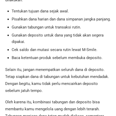
dilakukan.
Tentukan tujuan dana sejak awal.
Pisahkan dana harian dan dana simpanan jangka panjang.
Gunakan tabungan untuk transaksi rutin.
Gunakan deposito untuk dana yang tidak akan segera
dipakai.
Cek saldo dan mutasi secara rutin lewat M-Smile.
Baca ketentuan produk sebelum membuka deposito.
Selain itu, jangan menempatkan seluruh dana di deposito.
Tetap siapkan dana di tabungan untuk kebutuhan mendadak.
Dengan begitu, kamu tidak perlu mencairkan deposito
sebelum jatuh tempo.
Oleh karena itu, kombinasi tabungan dan deposito bisa
membantu kamu mengelola uang dengan lebih terarah.