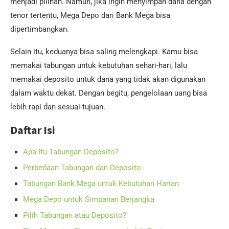
menjadi pilihan. Namun, jika ingin menyimpan dana dengan
tenor tertentu, Mega Depo dari Bank Mega bisa
dipertimbangkan.
Selain itu, keduanya bisa saling melengkapi. Kamu bisa
memakai tabungan untuk kebutuhan sehari-hari, lalu
memakai deposito untuk dana yang tidak akan digunakan
dalam waktu dekat. Dengan begitu, pengelolaan uang bisa
lebih rapi dan sesuai tujuan.
Daftar Isi
Apa Itu Tabungan Deposito?
Perbedaan Tabungan dan Deposito
Tabungan Bank Mega untuk Kebutuhan Harian
Mega Depo untuk Simpanan Berjangka
Pilih Tabungan atau Deposito?