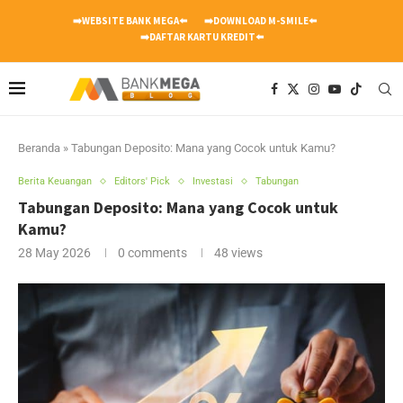
➡️WEBSITE BANK MEGA⬅️
➡️DOWNLOAD M-SMILE⬅️
➡️DAFTAR KARTU KREDIT⬅️
Beranda
»
Tabungan Deposito: Mana yang Cocok untuk Kamu?
Berita Keuangan
Editors' Pick
Investasi
Tabungan
Tabungan Deposito: Mana yang Cocok untuk
Kamu?
28 May 2026
0 comments
48
views