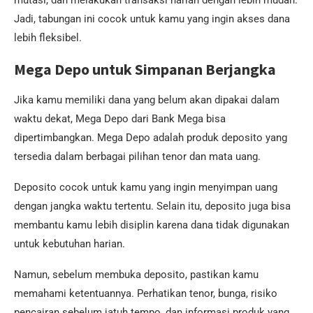
mutasi, dan melakukan transaksi harian dengan lebih mudah.
Jadi, tabungan ini cocok untuk kamu yang ingin akses dana
lebih fleksibel.
Mega Depo untuk Simpanan Berjangka
Jika kamu memiliki dana yang belum akan dipakai dalam
waktu dekat, Mega Depo dari Bank Mega bisa
dipertimbangkan. Mega Depo adalah produk deposito yang
tersedia dalam berbagai pilihan tenor dan mata uang.
Deposito cocok untuk kamu yang ingin menyimpan uang
dengan jangka waktu tertentu. Selain itu, deposito juga bisa
membantu kamu lebih disiplin karena dana tidak digunakan
untuk kebutuhan harian.
Namun, sebelum membuka deposito, pastikan kamu
memahami ketentuannya. Perhatikan tenor, bunga, risiko
pencairan sebelum jatuh tempo, dan informasi produk yang