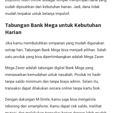
Deposito lebih cocok sebagai tempat menyimpan dana yang
sudah dipisahkan dari kebutuhan harian. Jadi, dana tidak
mudah terpakai untuk belanja impulsif.
Tabungan Bank Mega untuk Kebutuhan
Harian
Jika kamu membutuhkan simpanan yang mudah digunakan
setiap hari, Tabungan Bank Mega bisa menjadi pilihan. Salah
satu produk yang bisa dipertimbangkan adalah Mega Zaver.
Mega Zaver adalah tabungan digital Bank Mega yang
menawarkan kemudahan untuk nasabah. Produk ini hadir
tanpa saldo minimum dan tanpa biaya admin. Selain itu,
transaksi dapat dilakukan secara online tanpa kartu fisik.
Dengan dukungan M-Smile, kamu juga bisa mengelola
rekening dari smartphone. Kamu dapat cek saldo, melihat