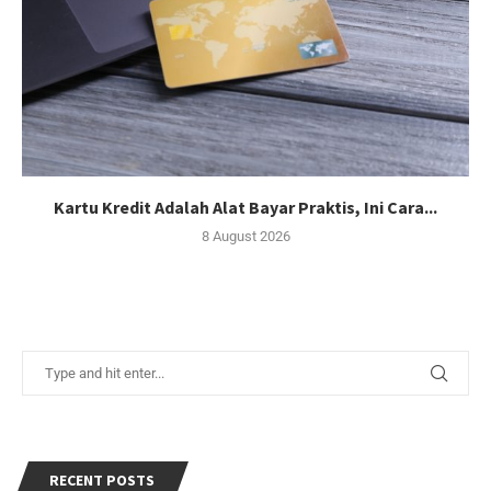
Kartu Kredit Adalah Alat Bayar Praktis, Ini Cara...
8 August 2026
RECENT POSTS