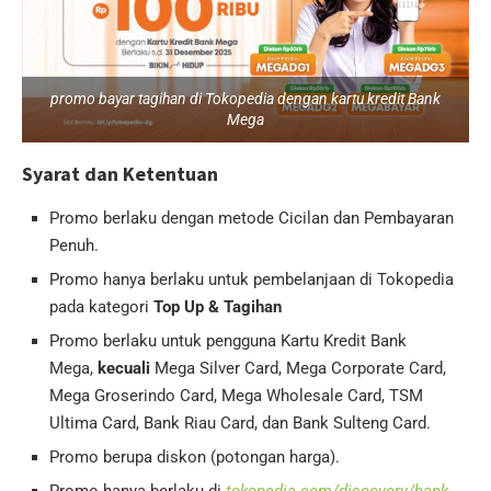
promo bayar tagihan di Tokopedia dengan kartu kredit Bank
Mega
Syarat dan Ketentuan
Promo berlaku dengan metode Cicilan dan Pembayaran
Penuh.
Promo hanya berlaku untuk pembelanjaan di Tokopedia
pada kategori
Top Up & Tagihan
Promo berlaku untuk pengguna Kartu Kredit Bank
Mega,
kecuali
Mega Silver Card, Mega Corporate Card,
Mega Groserindo Card, Mega Wholesale Card, TSM
Ultima Card, Bank Riau Card, dan Bank Sulteng Card.
Promo berupa diskon (potongan harga).
Promo hanya berlaku di
tokopedia.com/discovery/bank-