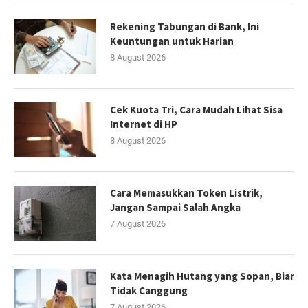
Rekening Tabungan di Bank, Ini
Keuntungan untuk Harian
8 August 2026
Cek Kuota Tri, Cara Mudah Lihat Sisa
Internet di HP
8 August 2026
Cara Memasukkan Token Listrik,
Jangan Sampai Salah Angka
7 August 2026
Kata Menagih Hutang yang Sopan, Biar
Tidak Canggung
7 August 2026