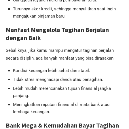
Gangguan layanan karena pembayaran telat.
Turunnya skor kredit, sehingga menyulitkan saat ingin
mengajukan pinjaman baru.
Manfaat Mengelola Tagihan Berjalan
dengan Baik
Sebaliknya, jika kamu mampu mengatur tagihan berjalan
secara disiplin, ada banyak manfaat yang bisa dirasakan:
Kondisi keuangan lebih sehat dan stabil.
Tidak stres menghadapi denda atau penagihan.
Lebih mudah merencanakan tujuan finansial jangka
panjang.
Meningkatkan reputasi finansial di mata bank atau
lembaga keuangan.
Bank Mega & Kemudahan Bayar Tagihan