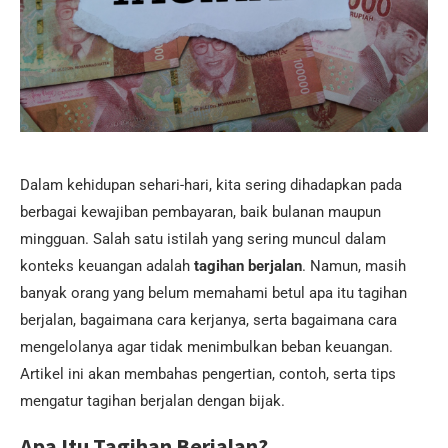
Dalam kehidupan sehari-hari, kita sering dihadapkan pada
berbagai kewajiban pembayaran, baik bulanan maupun
mingguan. Salah satu istilah yang sering muncul dalam
konteks keuangan adalah
tagihan berjalan
. Namun, masih
banyak orang yang belum memahami betul apa itu tagihan
berjalan, bagaimana cara kerjanya, serta bagaimana cara
mengelolanya agar tidak menimbulkan beban keuangan.
Artikel ini akan membahas pengertian, contoh, serta tips
mengatur tagihan berjalan dengan bijak.
Apa Itu Tagihan Berjalan?