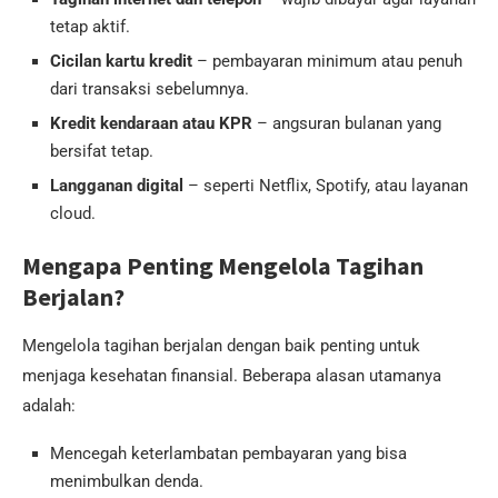
tetap aktif.
Cicilan kartu kredit
– pembayaran minimum atau penuh
dari transaksi sebelumnya.
Kredit kendaraan atau KPR
– angsuran bulanan yang
bersifat tetap.
Langganan digital
– seperti Netflix, Spotify, atau layanan
cloud.
Mengapa Penting Mengelola Tagihan
Berjalan?
Mengelola tagihan berjalan dengan baik penting untuk
menjaga kesehatan finansial. Beberapa alasan utamanya
adalah:
Mencegah keterlambatan pembayaran yang bisa
menimbulkan denda.