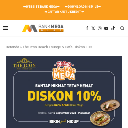
➡️WEBSITE BANK MEGA⬅️
➡️DOWNLOAD M-SMILE⬅️
➡️DAFTAR KARTU KREDIT⬅️
Beranda
»
The Icon Beach Lounge & Cafe Diskon 10%