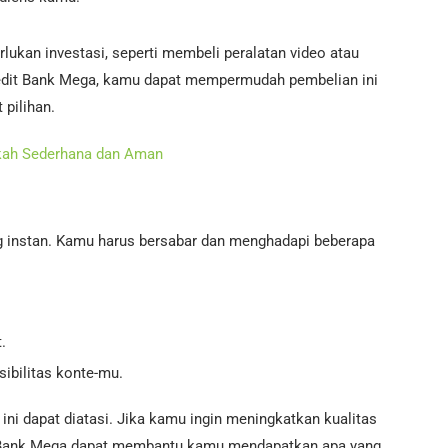
ukan investasi, seperti membeli peralatan video atau
redit Bank Mega, kamu dapat mempermudah pembelian ini
pilihan.
gkah Sederhana dan Aman
g instan. Kamu harus bersabar dan menghadapi beberapa
.
ibilitas konte-mu.
ini dapat diatasi. Jika kamu ingin meningkatkan kualitas
dit Bank Mega dapat membantu kamu mendapatkan apa yang