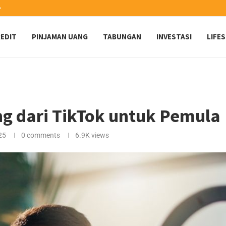
️
EDIT
PINJAMAN UANG
TABUNGAN
INVESTASI
LIFE
g dari TikTok untuk Pemula
25
0 comments
6.9K
views