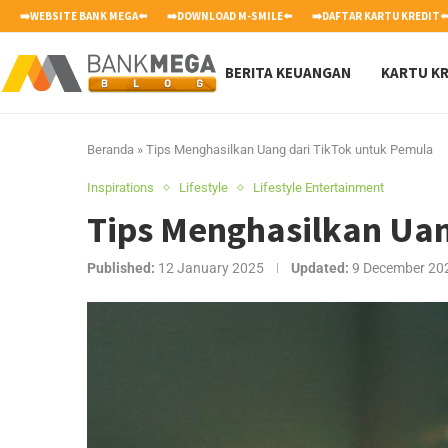
➡️WEBSITE BANK MEGA⬅️
➡️DOWNLOAD M-SMILE⬅️
➡️DAFTAR KARTU KREDIT⬅
BERITA KEUANGAN
KARTU KR
Beranda
»
Tips Menghasilkan Uang dari TikTok untuk Pemula
Inspirations
Lifestyle
Lifestyle Entertainment
Tips Menghasilkan Uan
Published:
12 January 2025
Updated:
9 December 20