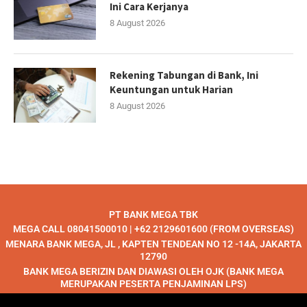
Ini Cara Kerjanya
8 August 2026
Rekening Tabungan di Bank, Ini
Keuntungan untuk Harian
8 August 2026
PT BANK MEGA TBK
MEGA CALL 08041500010 | +62 2129601600 (FROM OVERSEAS)
MENARA BANK MEGA, JL , KAPTEN TENDEAN NO 12 -14A, JAKARTA
12790
BANK MEGA BERIZIN DAN DIAWASI OLEH OJK (BANK MEGA
MERUPAKAN PESERTA PENJAMINAN LPS)