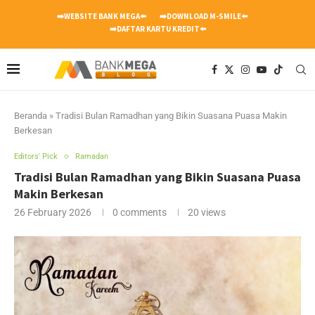
➡️WEBSITE BANK MEGA⬅️
➡️DOWNLOAD M-SMILE⬅️
➡️DAFTAR KARTU KREDIT⬅️
Beranda
»
Tradisi Bulan Ramadhan yang Bikin Suasana Puasa Makin
Berkesan
Editors' Pick
Ramadan
Tradisi Bulan Ramadhan yang Bikin Suasana Puasa
Makin Berkesan
26 February 2026
0 comments
20
views