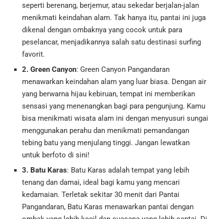
seperti berenang, berjemur, atau sekedar berjalan-jalan
menikmati keindahan alam. Tak hanya itu, pantai ini juga
dikenal dengan ombaknya yang cocok untuk para
peselancar, menjadikannya salah satu destinasi surfing
favorit.
2. Green Canyon
: Green Canyon Pangandaran
menawarkan keindahan alam yang luar biasa. Dengan air
yang berwarna hijau kebiruan, tempat ini memberikan
sensasi yang menenangkan bagi para pengunjung. Kamu
bisa menikmati wisata alam ini dengan menyusuri sungai
menggunakan perahu dan menikmati pemandangan
tebing batu yang menjulang tinggi. Jangan lewatkan
untuk berfoto di sini!
3. Batu Karas
: Batu Karas adalah tempat yang lebih
tenang dan damai, ideal bagi kamu yang mencari
kedamaian. Terletak sekitar 30 menit dari Pantai
Pangandaran, Batu Karas menawarkan pantai dengan