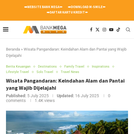
➡️WEBSITE BANK MEGA⬅️
➡️DOWNLOAD M-SMILE⬅️
➡️DAFTAR KARTU KREDIT⬅️
Beranda
»
Wisata Pangandaran: Keindahan Alam dan Pantai yang Wajib
Dijelajahi
Berita Keuangan
Destinations
Family Travel
Inspirations
Lifestyle Travel
Solo Travel
Travel News
Wisata Pangandaran: Keindahan Alam dan Pantai
yang Wajib Dijelajahi
Published:
5 July 2025
Updated:
16 July 2025
0
comments
1.4K
views