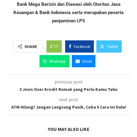
Bank Mega Berizin dan Diawasi oleh Otoritas Jasa
Keuangan & Bank Indonesia serta merupakan peserta
penjaminan LPS
2
Facebook
Twitter
SHARE
Whatsapp
Email
previous post
3 Jenis Over Kredit Rumah yang Perlu Kamu Tahu
next post
ATM Hilang? Jangan Langsung Panik, Coba 5 Cara Ini Dulu!
YOU MAY ALSO LIKE