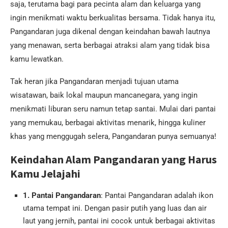
saja, terutama bagi para pecinta alam dan keluarga yang
ingin menikmati waktu berkualitas bersama. Tidak hanya itu,
Pangandaran juga dikenal dengan keindahan bawah lautnya
yang menawan, serta berbagai atraksi alam yang tidak bisa
kamu lewatkan.
Tak heran jika Pangandaran menjadi tujuan utama
wisatawan, baik lokal maupun mancanegara, yang ingin
menikmati liburan seru namun tetap santai. Mulai dari pantai
yang memukau, berbagai aktivitas menarik, hingga kuliner
khas yang menggugah selera, Pangandaran punya semuanya!
Keindahan Alam Pangandaran yang Harus
Kamu Jelajahi
1. Pantai Pangandaran
: Pantai Pangandaran adalah ikon
utama tempat ini. Dengan pasir putih yang luas dan air
laut yang jernih, pantai ini cocok untuk berbagai aktivitas