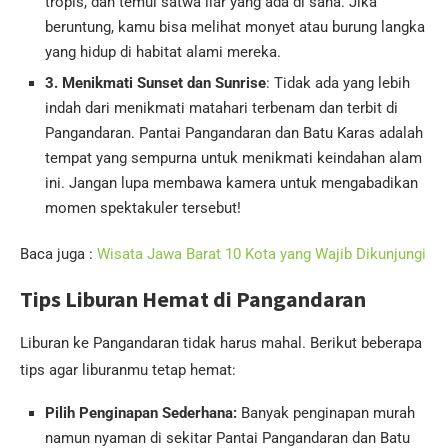
tropis, dan temui satwa liar yang ada di sana. Jika
beruntung, kamu bisa melihat monyet atau burung langka
yang hidup di habitat alami mereka.
3. Menikmati Sunset dan Sunrise
: Tidak ada yang lebih
indah dari menikmati matahari terbenam dan terbit di
Pangandaran. Pantai Pangandaran dan Batu Karas adalah
tempat yang sempurna untuk menikmati keindahan alam
ini. Jangan lupa membawa kamera untuk mengabadikan
momen spektakuler tersebut!
Baca juga :
Wisata Jawa Barat 10 Kota yang Wajib Dikunjungi
Tips Liburan Hemat di Pangandaran
Liburan ke Pangandaran tidak harus mahal. Berikut beberapa
tips agar liburanmu tetap hemat:
Pilih Penginapan Sederhana:
Banyak penginapan murah
namun nyaman di sekitar Pantai Pangandaran dan Batu