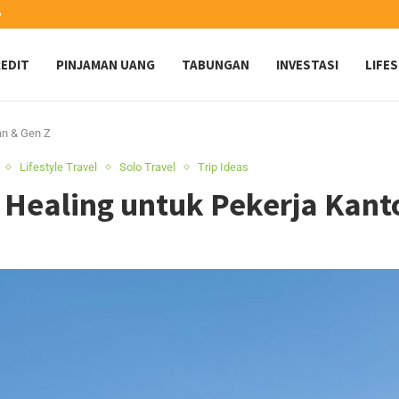
️
EDIT
PINJAMAN UANG
TABUNGAN
INVESTASI
LIFE
an & Gen Z
Lifestyle Travel
Solo Travel
Trip Ideas
Healing untuk Pekerja Kant