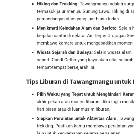
Hiking dan Trekking:
Tawangmangu adalah surga ba
termasuk jalur menuju Gunung Lawu. Hiking di 
pemandangan alam yang luar biasa indah.
Menikmati Keindahan Alam dan Berfoto:
Selain 
berjalan santai di sekitar Air Terjun Grojogan S
membawa kamera untuk mengabadikan momen ind
Wisata Sejarah dan Budaya:
Selain wisata alam,
seperti Candi Cetho yang kaya akan nilai sejarah
tempat-tempat bersejarah ini.
Tips Liburan di Tawangmangu untuk 
Pilih Waktu yang Tepat untuk Menghindari Kera
akhir pekan atau musim liburan. Jika ingin meni
hari biasa atau di luar musim liburan.
Siapkan Peralatan untuk Aktivitas Alam:
Tawangm
trekking. Pastikan kamu membawa peralatan yang 
lain untuk kenyamanan selama perjalanan.