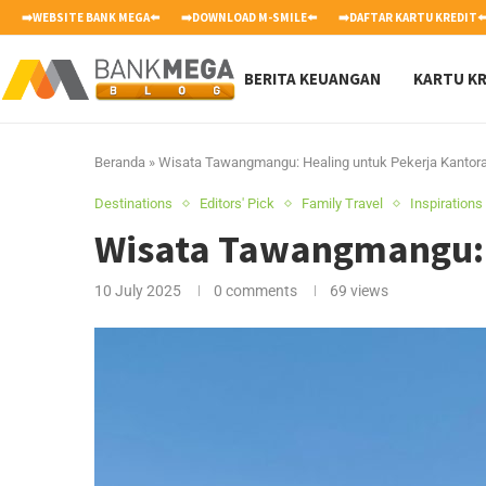
➡️WEBSITE BANK MEGA⬅️
➡️DOWNLOAD M-SMILE⬅️
➡️DAFTAR KARTU KREDIT⬅
BERITA KEUANGAN
KARTU KR
Beranda
»
Wisata Tawangmangu: Healing untuk Pekerja Kantor
Destinations
Editors' Pick
Family Travel
Inspirations
Wisata Tawangmangu: 
10 July 2025
0 comments
69
views