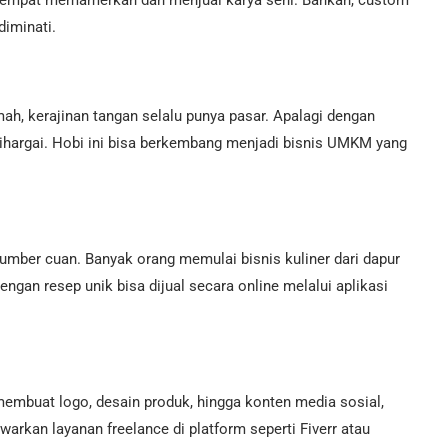
i tempat memamerkan dan menjual karya seni. Bahkan, custom
diminati.
mah, kerajinan tangan selalu punya pasar. Apalagi dengan
ihargai. Hobi ini bisa berkembang menjadi bisnis UMKM yang
umber cuan. Banyak orang memulai bisnis kuliner dari dapur
gan resep unik bisa dijual secara online melalui aplikasi
i membuat logo, desain produk, hingga konten media sosial,
rkan layanan freelance di platform seperti Fiverr atau