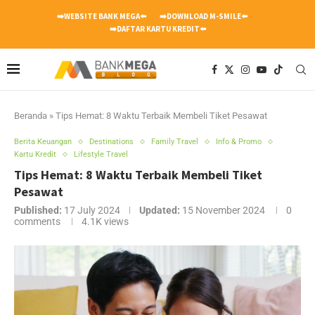
➡️WEBSITE BANK MEGA⬅️
➡️DOWNLOAD M-SMILE⬅️
➡️DAFTAR KARTU KREDIT⬅️
Beranda
»
Tips Hemat: 8 Waktu Terbaik Membeli Tiket Pesawat
Berita Keuangan
Destinations
Family Travel
Info & Promo
Kartu Kredit
Lifestyle Travel
Tips Hemat: 8 Waktu Terbaik Membeli Tiket
Pesawat
Published:
17 July 2024
Updated:
15 November 2024
0
comments
4.1K
views