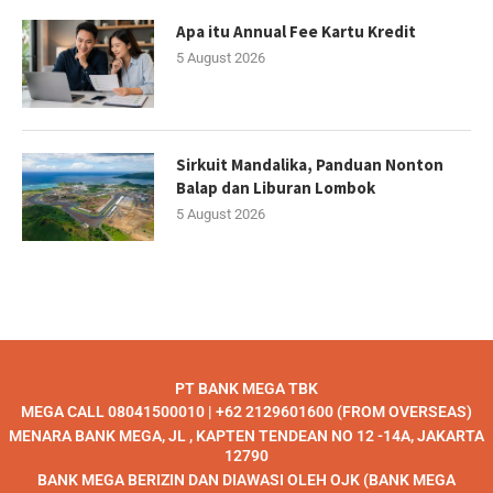
Apa itu Annual Fee Kartu Kredit
5 August 2026
Sirkuit Mandalika, Panduan Nonton
Balap dan Liburan Lombok
5 August 2026
PT BANK MEGA TBK
MEGA CALL 08041500010 | +62 2129601600 (FROM OVERSEAS)
MENARA BANK MEGA, JL , KAPTEN TENDEAN NO 12 -14A, JAKARTA
12790
BANK MEGA BERIZIN DAN DIAWASI OLEH OJK (BANK MEGA