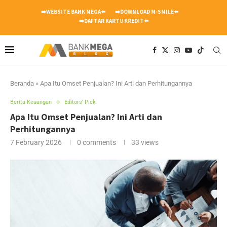
➡️WEBSITE BANK MEGA⬅️
➡️DOWNLOAD M-SMILE⬅️
➡️DAFTAR KARTU KREDIT⬅️
Beranda
»
Apa Itu Omset Penjualan? Ini Arti dan Perhitungannya
Berita Keuangan
Editors' Pick
Apa Itu Omset Penjualan? Ini Arti dan
Perhitungannya
7 February 2026
0 comments
33
views