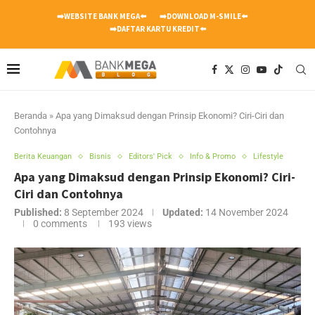
➡️WEBSITE BANK MEGA⬅️
➡️DOWNLOAD M-SMILE⬅️
➡️DAFTAR KARTU KREDIT⬅️
Beranda
»
Apa yang Dimaksud dengan Prinsip Ekonomi? Ciri-Ciri dan
Contohnya
Berita Keuangan
Bisnis
Editors' Pick
Info & Promo
Lifestyle
Apa yang Dimaksud dengan Prinsip Ekonomi? Ciri-
Ciri dan Contohnya
Published:
8 September 2024
Updated:
14 November 2024
0 comments
193
views