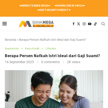
➡️WEBSITE BANK MEGA⬅️
➡️DOWNLOAD M-SMILE⬅️
➡️DAFTAR KARTU KREDIT⬅️
Beranda
»
Berapa Persen Nafkah Istri Ideal dari Gaji Suami?
Inspirations
Kartu Kredit
Lifestyle
Berapa Persen Nafkah Istri Ideal dari Gaji Suami?
16 September 2025
0 comments
2K
views