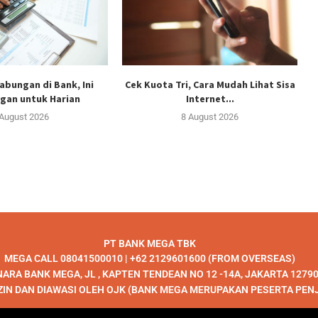
abungan di Bank, Ini
Cek Kuota Tri, Cara Mudah Lihat Sisa
gan untuk Harian
Internet...
 August 2026
8 August 2026
PT BANK MEGA TBK
MEGA CALL 08041500010 | +62 2129601600 (FROM OVERSEAS)
ARA BANK MEGA, JL , KAPTEN TENDEAN NO 12 -14A, JAKARTA 1279
ZIN DAN DIAWASI OLEH OJK (BANK MEGA MERUPAKAN PESERTA PEN