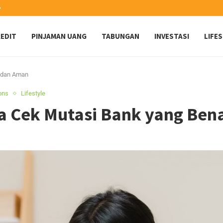
️
EDIT
PINJAMAN UANG
TABUNGAN
INVESTASI
LIFE
r dan Aman
ions
Lifestyle
a Cek Mutasi Bank yang Ben