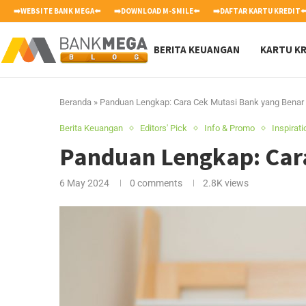
➡️WEBSITE BANK MEGA⬅️
➡️DOWNLOAD M-SMILE⬅️
➡️DAFTAR KARTU KREDIT⬅
BERITA KEUANGAN
KARTU KR
Beranda
»
Panduan Lengkap: Cara Cek Mutasi Bank yang Bena
Berita Keuangan
Editors' Pick
Info & Promo
Inspirat
Panduan Lengkap: Car
6 May 2024
0 comments
2.8K
views