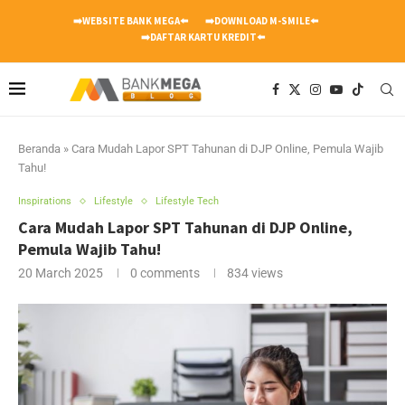
➡️WEBSITE BANK MEGA⬅️
➡️DOWNLOAD M-SMILE⬅️
➡️DAFTAR KARTU KREDIT⬅️
Beranda
»
Cara Mudah Lapor SPT Tahunan di DJP Online, Pemula Wajib
Tahu!
Inspirations
Lifestyle
Lifestyle Tech
Cara Mudah Lapor SPT Tahunan di DJP Online,
Pemula Wajib Tahu!
20 March 2025
0 comments
834
views