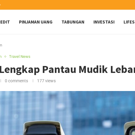
️
EDIT
PINJAMAN UANG
TABUNGAN
INVESTASI
LIFE
an
n
Travel News
 Lengkap Pantau Mudik Leba
0 comments
177
views