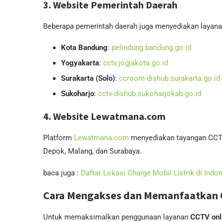
3.
Website Pemerintah Daerah
Beberapa pemerintah daerah juga menyediakan layanan
Kota Bandung
:
pelindung.bandung.go.id
Yogyakarta
:
cctv.jogjakota.go.id
Surakarta (Solo)
:
ccroom-dishub.surakarta.go.id
Sukoharjo
:
cctv-dishub.sukoharjokab.go.id
4.
Website Lewatmana.com
Platform
Lewatmana.com
menyediakan tayangan CCTV l
Depok, Malang, dan Surabaya.
baca juga :
Daftar Lokasi Charge Mobil Listrik di Indo
Cara Mengakses dan Memanfaatkan 
Untuk memaksimalkan penggunaan layanan
CCTV onl