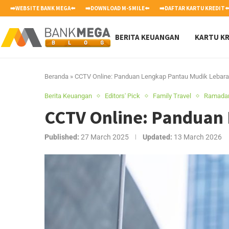
➡️WEBSITE BANK MEGA⬅️
➡️DOWNLOAD M-SMILE⬅️
➡️DAFTAR KARTU KREDIT⬅
BERITA KEUANGAN
KARTU KR
Beranda
»
CCTV Online: Panduan Lengkap Pantau Mudik Lebar
Berita Keuangan
Editors' Pick
Family Travel
Ramada
CCTV Online: Panduan
Published:
27 March 2025
Updated:
13 March 2026