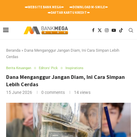
➡️WEBSITE BANK MEGA⬅️
➡️DOWNLOAD M-SMILE⬅️
➡️DAFTAR KARTU KREDIT⬅️
Beranda
»
Dana Menganggur Jangan Diam, Ini Cara Simpan Lebih
Cerdas
Berita Keuangan
Editors' Pick
Inspirations
Dana Menganggur Jangan Diam, Ini Cara Simpan
Lebih Cerdas
15 June 2026
0 comments
14
views