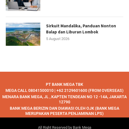
Sirkuit Mandalika, Panduan Nonton
Balap dan Liburan Lombok
5 August 2026
PT BANK MEGA TBK
MEGA CALL 08041500010 | +62 2129601600 (FROM OVERSEAS)
MENARA BANK MEGA, JL , KAPTEN TENDEAN NO 12 -14A, JAKARTA
12790
BANK MEGA BERIZIN DAN DIAWASI OLEH OJK (BANK MEGA
MERUPAKAN PESERTA PENJAMINAN LPS)
All Right Reserved by Bank Mega