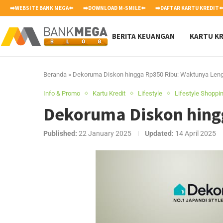
➡️WEBSITE BANK MEGA⬅️
➡️DOWNLOAD M-SMILE⬅️
➡️DAFTAR KARTU KREDIT⬅
BERITA KEUANGAN
KARTU KR
Beranda
»
Dekoruma Diskon hingga Rp350 Ribu: Waktunya Len
Info & Promo
Kartu Kredit
Lifestyle
Lifestyle Shoppi
Dekoruma Diskon hing
Published:
22 January 2025
Updated:
14 April 2025