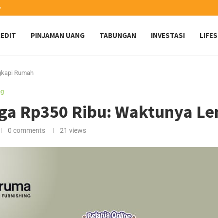
️
EDIT
PINJAMAN UANG
TABUNGAN
INVESTASI
LIFE
gkapi Rumah
ng
ga Rp350 Ribu: Waktunya L
0 comments
21
views