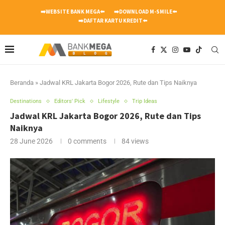
➡️WEBSITE BANK MEGA⬅️
➡️DOWNLOAD M-SMILE⬅️
➡️DAFTAR KARTU KREDIT⬅️
Beranda
»
Jadwal KRL Jakarta Bogor 2026, Rute dan Tips Naiknya
Destinations
Editors' Pick
Lifestyle
Trip Ideas
Jadwal KRL Jakarta Bogor 2026, Rute dan Tips
Naiknya
28 June 2026
0 comments
84
views