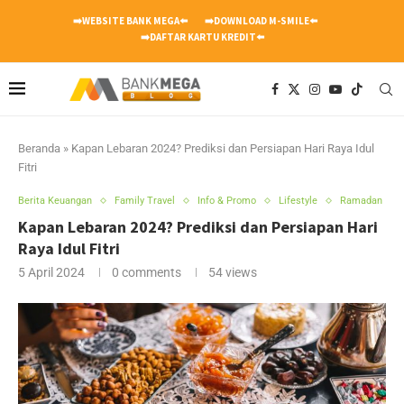
➡️WEBSITE BANK MEGA⬅️
➡️DOWNLOAD M-SMILE⬅️
➡️DAFTAR KARTU KREDIT⬅️
Beranda
»
Kapan Lebaran 2024? Prediksi dan Persiapan Hari Raya Idul
Fitri
Berita Keuangan
Family Travel
Info & Promo
Lifestyle
Ramadan
Kapan Lebaran 2024? Prediksi dan Persiapan Hari
Raya Idul Fitri
5 April 2024
0 comments
54
views