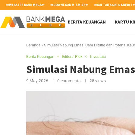
➡️WEBSITE BANK MEGA⬅️
➡️DOWNLOAD M-SMILE⬅️
➡️DAFTAR KARTU KREDIT⬅
BERITA KEUANGAN
KARTU KR
Beranda
»
Simulasi Nabung Emas: Cara Hitung dan Potensi Ke
Berita Keuangan
Editors' Pick
Investasi
Simulasi Nabung Emas
9 May 2026
0 comments
28
views