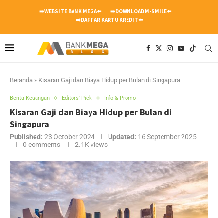
➡️WEBSITE BANK MEGA⬅️
➡️DOWNLOAD M-SMILE⬅️
➡️DAFTAR KARTU KREDIT⬅️
Beranda
»
Kisaran Gaji dan Biaya Hidup per Bulan di Singapura
Berita Keuangan
Editors' Pick
Info & Promo
Kisaran Gaji dan Biaya Hidup per Bulan di
Singapura
Published:
23 October 2024
Updated:
16 September 2025
0 comments
2.1K
views