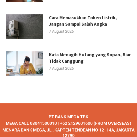
Cara Memasukkan Token Listrik,
Jangan Sampai Salah Angka
7 August 2026
Kata Menagih Hutang yang Sopan, Biar
Tidak Canggung
7 August 2026
PT BANK MEGA TBK
MEGA CALL 08041500010 | +62 2129601600 (FROM OVERSEAS)
MENARA BANK MEGA, JL , KAPTEN TENDEAN NO 12 -14A, JAKARTA
12790