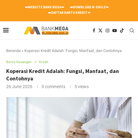
➡️WEBSITE BANK MEGA⬅️
➡️DOWNLOAD M-SMILE⬅️
➡️DAFTAR KARTU KREDIT⬅️
Beranda
»
Koperasi Kredit Adalah: Fungsi, Manfaat, dan Contohnya
Berita Keuangan
Kredit
Koperasi Kredit Adalah: Fungsi, Manfaat, dan
Contohnya
26 June 2026
0 comments
5
views