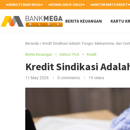
➡️WEBSITE BANK MEGA⬅️
➡️DOWNLOAD M-SMILE⬅️
➡️DAFTAR KARTU KREDIT⬅
BERITA KEUANGAN
KARTU KR
Beranda
»
Kredit Sindikasi Adalah: Fungsi, Mekanisme, dan Con
Berita Keuangan
Editors' Pick
Kredit
Kredit Sindikasi Adal
11 May 2026
0 comments
15
views