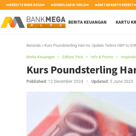
➡️WEBSITE BANK MEGA⬅️
➡️DOWNLOAD M-SMILE⬅️
➡️DAFTAR KARTU KREDIT⬅
BERITA KEUANGAN
KARTU KR
Beranda
»
Kurs Poundsterling Hari Ini: Update Terkini GBP to ID
Berita Keuangan
Editors' Pick
Info & Promo
Inspirat
Kurs Poundsterling Har
Published:
12 December 2024
Updated:
5 June 2025