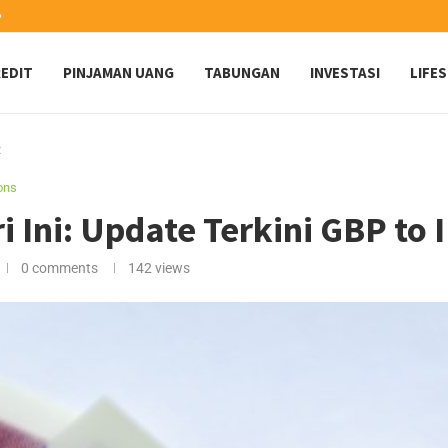
️
EDIT
PINJAMAN UANG
TABUNGAN
INVESTASI
LIFE
R
ions
i Ini: Update Terkini GBP to 
0 comments
142
views