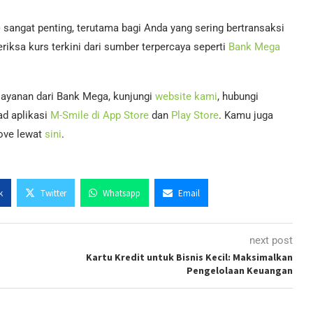
) sangat penting, terutama bagi Anda yang sering bertransaksi
iksa kurs terkini dari sumber terpercaya seperti
Bank Mega
 layanan dari Bank Mega, kunjungi
website kami
, hubungi
ad aplikasi
M-Smile di App Store
dan
Play Store
. Kamu juga
rove lewat
sini
.
k
Twitter
Whatsapp
Email
next post
Kartu Kredit untuk Bisnis Kecil: Maksimalkan
Pengelolaan Keuangan