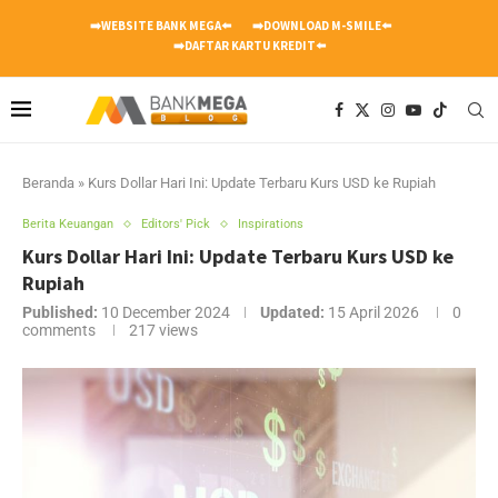
➡️WEBSITE BANK MEGA⬅️
➡️DOWNLOAD M-SMILE⬅️
➡️DAFTAR KARTU KREDIT⬅️
Beranda
»
Kurs Dollar Hari Ini: Update Terbaru Kurs USD ke Rupiah
Berita Keuangan
Editors' Pick
Inspirations
Kurs Dollar Hari Ini: Update Terbaru Kurs USD ke
Rupiah
Published:
10 December 2024
Updated:
15 April 2026
0
comments
217
views