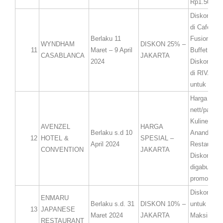
Rp1.500.00
Diskon 25%
di Café On
Berlaku 11
Fusion unt
WYNDHAM
DISKON 25% –
11
Maret – 9 April
Buffet.
CASABLANCA
JAKARTA
2024
Diskon 25%
di RIVA Gri
untuk BBQ 
Harga Rp20
nett/pax un
Kuliner Ra
AVENZEL
HARGA
Berlaku s.d 10
Anandaras
12
HOTEL &
SPESIAL –
April 2024
Restaurant
CONVENTION
JAKARTA
Diskon tida
digabungk
promo lain
Diskon 10%
ENMARU
Berlaku s.d. 31
DISKON 10% –
untuk mak
13
JAPANESE
Maret 2024
JAKARTA
Maksimum 
RESTAURANT