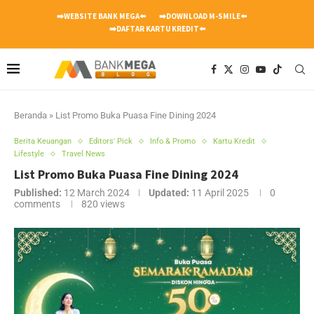
➡️WEBSITE BANK MEGA⬅️
➡️DOWNLOAD M-SMILE⬅️
➡️DAFTAR KARTU KREDIT⬅️
Beranda
»
List Promo Buka Puasa Fine Dining 2024
Berita Keuangan
Editors' Pick
Info & Promo
Kartu Kredit
Lifestyle
Travel News
List Promo Buka Puasa Fine Dining 2024
Published:
12 March 2024
Updated:
11 April 2025
0
comments
820
views