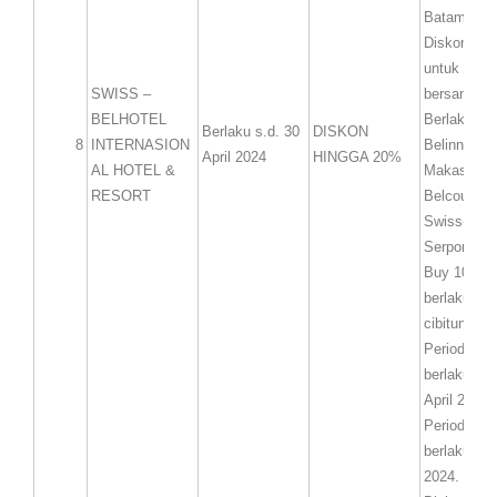
Batam
Diskon 10%
untuk buka
SWISS –
bersama me
BELHOTEL
Berlaku di 
Berlaku s.d. 30
DISKON
8
INTERNASION
Belinn Pa
April 2024
HINGGA 20%
AL HOTEL &
Makassar, 
RESORT
Belcourt L
Swiss-Belh
Serpong.
Buy 10 Get
berlaku di 
cibitung
Periode ev
berlaku 10 
April 2024.
Periode bo
berlaku s.d 
2024.