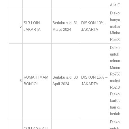
A la Carte.
Diskon 10%
hanya untu
SIR LOIN
Berlaku s.d. 31
DISKON 10% –
5
makanan.
JAKARTA
Maret 2024
JAKARTA
Minimum tr
Rp500.000,
Diskon 15%
untuk mak
minuman.
Minimum tr
Rp750.000,
RUMAH IMAM
Berlaku s.d. 30
DISKON 15% –
6
maksimum 
BONJOL
April 2024
JAKARTA
Rp2.000.00
Diskon ber
kartu / tran
hari dan h
berlaku unt
Diskon 15%
COLLAGE ALL
untuk Buffe