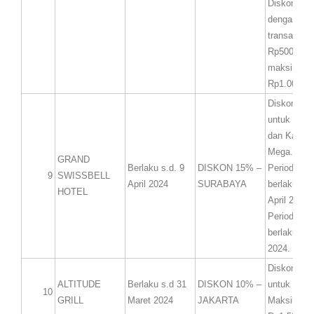
Diskon ber
dengan mi
transaksi
Rp500.000,
maksimum 
Rp1.000.00
Diskon 15%
untuk Kartu
dan Kartu 
Mega.
GRAND
Berlaku s.d. 9
DISKON 15% –
Periode ev
9
SWISSBELL
April 2024
SURABAYA
berlaku 10 
HOTEL
April 2024.
Periode bo
berlaku s.d 
2024.
Diskon 10%
ALTITUDE
Berlaku s.d 31
DISKON 10% –
untuk mak
10
GRILL
Maret 2024
JAKARTA
Maksimum 