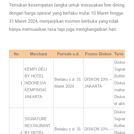
Temukan kesempatan langka untuk merasakan fine dining
dengan harga spesial yang berlaku mulai 10 Maret hingga
31 Maret 2024, menjanjikan momen berbuka yang tidak
hanya memuaskan rasa tapi juga menghangatkan hati.
No
Merchant
Periode s.d.
Promo Diskon
Term And 
Diskon 10
KEMPI DELI
Signature
BY HOTEL
Buffet.
Berlaku s.d. 31
DISKON 10% –
1
INDONESIA
Diskon ber
Maret 2024
JAKARTA
KEMPINSKI
makanan.
JAKARTA
Diskon han
di akhir pe
Diskon 10
SIGNATURE
Signature
RESTAURANT
Buffet.
Berlaku s.d. 31
DISKON 10% –
2
BY HOTEL
Diskon ber