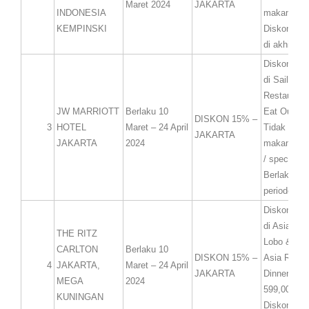
Maret 2024
JAKARTA
INDONESIA
makanan.
KEMPINSKI
Diskon han
di akhir pe
Diskon 15%
di Sailendr
Restaurant
JW MARRIOTT
Berlaku 10
Eat Out.
DISKON 15% –
3
HOTEL
Maret – 24 April
Tidak berla
JAKARTA
JAKARTA
2024
makan ber
/ special e
Berlaku se
periode ber
Diskon 15%
di Asia Res
THE RITZ
Lobo & Jon
CARLTON
Berlaku 10
DISKON 15% –
Asia Rama
4
JAKARTA,
Maret – 24 April
JAKARTA
Dinner Har
MEGA
2024
599,000++
KUNINGAN
Diskon ber