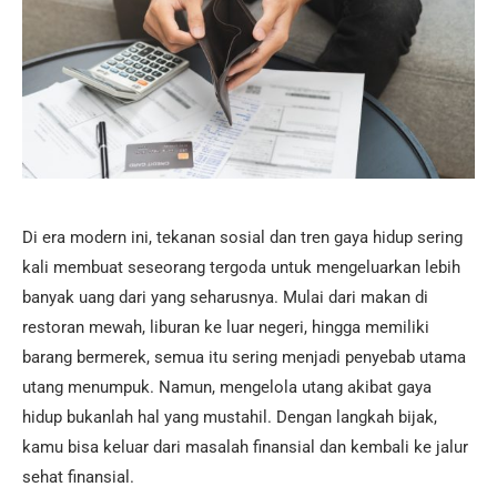
Di era modern ini, tekanan sosial dan tren gaya hidup sering
kali membuat seseorang tergoda untuk mengeluarkan lebih
banyak uang dari yang seharusnya. Mulai dari makan di
restoran mewah, liburan ke luar negeri, hingga memiliki
barang bermerek, semua itu sering menjadi penyebab utama
utang menumpuk. Namun, mengelola utang akibat gaya
hidup bukanlah hal yang mustahil. Dengan langkah bijak,
kamu bisa keluar dari masalah finansial dan kembali ke jalur
sehat finansial.