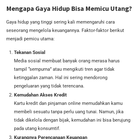
Mengapa Gaya Hidup Bisa Memicu Utang?
Gaya hidup yang tinggi sering kali memengaruhi cara
seseorang mengelola keuangannya. Faktor-faktor berikut
menjadi pemicu utama:
Tekanan Sosial
Media sosial membuat banyak orang merasa harus
tampil “sempurna” atau mengikuti tren agar tidak
ketinggalan zaman. Hal ini sering mendorong
pengeluaran yang tidak terencana.
Kemudahan Akses Kredit
Kartu kredit dan pinjaman online memudahkan kamu
membeli sesuatu tanpa perlu uang tunai. Namun, jika
tidak dikelola dengan bijak, kemudahan ini bisa berujung
pada utang konsumtif.
Kurangnya Perencanaan Keuangan