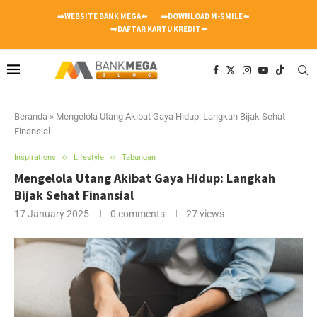
➡️WEBSITE BANK MEGA⬅️
➡️DOWNLOAD M-SMILE⬅️
➡️DAFTAR KARTU KREDIT⬅️
Beranda
»
Mengelola Utang Akibat Gaya Hidup: Langkah Bijak Sehat
Finansial
Inspirations
Lifestyle
Tabungan
Mengelola Utang Akibat Gaya Hidup: Langkah
Bijak Sehat Finansial
17 January 2025
0 comments
27
views