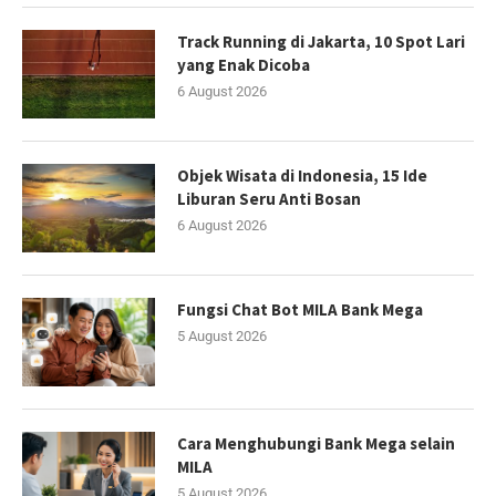
Track Running di Jakarta, 10 Spot Lari
yang Enak Dicoba
6 August 2026
Objek Wisata di Indonesia, 15 Ide
Liburan Seru Anti Bosan
6 August 2026
Fungsi Chat Bot MILA Bank Mega
5 August 2026
Cara Menghubungi Bank Mega selain
MILA
5 August 2026