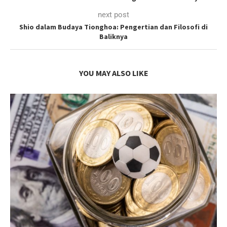
next post
Shio dalam Budaya Tionghoa: Pengertian dan Filosofi di
Baliknya
YOU MAY ALSO LIKE