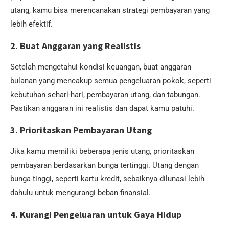
utang, kamu bisa merencanakan strategi pembayaran yang
lebih efektif.
2. Buat Anggaran yang Realistis
Setelah mengetahui kondisi keuangan, buat anggaran
bulanan yang mencakup semua pengeluaran pokok, seperti
kebutuhan sehari-hari, pembayaran utang, dan tabungan.
Pastikan anggaran ini realistis dan dapat kamu patuhi.
3. Prioritaskan Pembayaran Utang
Jika kamu memiliki beberapa jenis utang, prioritaskan
pembayaran berdasarkan bunga tertinggi. Utang dengan
bunga tinggi, seperti kartu kredit, sebaiknya dilunasi lebih
dahulu untuk mengurangi beban finansial.
4. Kurangi Pengeluaran untuk Gaya Hidup