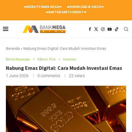
➡️WEBSITE BANK MEGA⬅️
➡️DOWNLOAD M-SMILE⬅️
➡️DAFTAR KARTU KREDIT⬅️
Beranda
»
Nabung Emas Digital: Cara Mudah Investasi Emas
Berita Keuangan
Editors' Pick
Investasi
Nabung Emas Digital: Cara Mudah Investasi Emas
1 June 2026
0 comments
22
views