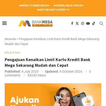
➡️WEBSITE BANK MEGA⬅️
➡️DOWNLOAD M-SMILE⬅️
➡️DAFTAR KARTU KREDIT⬅️
Beranda
»
Pengajuan Kenaikan Limit Kartu Kredit Bank Mega Sekarang
Mudah dan Cepat
Info & Promo
Pengajuan Kenaikan Limit Kartu Kredit Bank
Mega Sekarang Mudah dan Cepat
Published:
4 July 2023
Updated:
4 October 2024
0
comments
54243
views