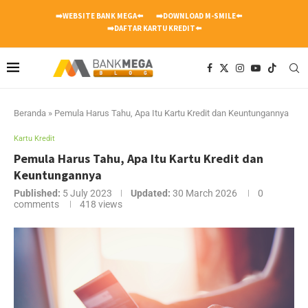
➡️WEBSITE BANK MEGA⬅️
➡️DOWNLOAD M-SMILE⬅️
➡️DAFTAR KARTU KREDIT⬅️
Beranda
»
Pemula Harus Tahu, Apa Itu Kartu Kredit dan Keuntungannya
Kartu Kredit
Pemula Harus Tahu, Apa Itu Kartu Kredit dan
Keuntungannya
Published:
5 July 2023
Updated:
30 March 2026
0
comments
418
views