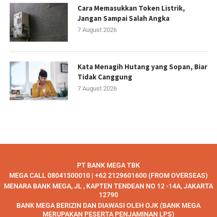
Cara Memasukkan Token Listrik,
Jangan Sampai Salah Angka
7 August 2026
Kata Menagih Hutang yang Sopan, Biar
Tidak Canggung
7 August 2026
PT BANK MEGA TBK
MEGA CALL 08041500010 | +62 2129601600 (FROM OVERSEAS)
MENARA BANK MEGA, JL , KAPTEN TENDEAN NO 12 -14A, JAKARTA
12790
BANK MEGA BERIZIN DAN DIAWASI OLEH OJK (BANK MEGA
MERUPAKAN PESERTA PENJAMINAN LPS)