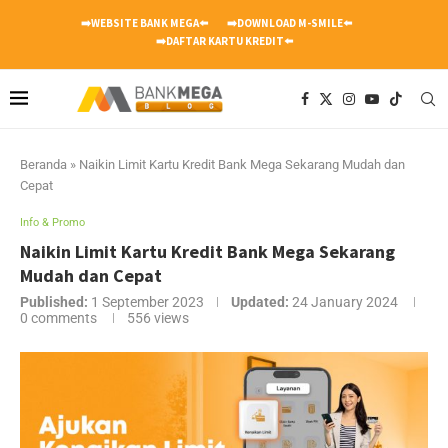
➡️WEBSITE BANK MEGA⬅️
➡️DOWNLOAD M-SMILE⬅️
➡️DAFTAR KARTU KREDIT⬅️
Beranda
»
Naikin Limit Kartu Kredit Bank Mega Sekarang Mudah dan
Cepat
Info & Promo
Naikin Limit Kartu Kredit Bank Mega Sekarang
Mudah dan Cepat
Published:
1 September 2023
Updated:
24 January 2024
0 comments
556
views