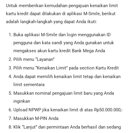
Untuk memberikan kemudahan pengajuan kenaikan limit
kartu kredit dapat dilakukan di aplikasi M-Smile, berikut
adalah langkah-langkah yang dapat Anda ikuti:
Buka aplikasi M-Smile dan login menggunakan ID
pengguna dan kata sandi yang Anda gunakan untuk
mengakses akun kartu kredit Bank Mega Anda
Pilih menu “Layanan”
Pilih menu “Kenaikan Limit” pada section Kartu Kredit
Anda dapat memilih kenaikan limit tetap dan kenaikan
limit sementara
Masukkan nominal pengajuan limit baru yang Anda
inginkan
Upload NPWP jika kenaikan limit di atas Rp50.000.000,-
Masukkan M-PIN Anda
Klik “Lanjut” dan permintaan Anda berhasil dan sedang