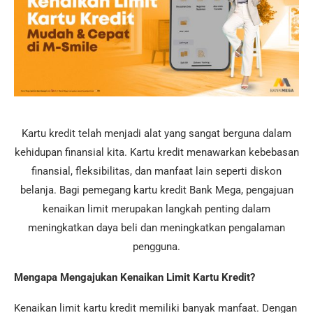
Kartu kredit telah menjadi alat yang sangat berguna dalam
kehidupan finansial kita. Kartu kredit menawarkan kebebasan
finansial, fleksibilitas, dan manfaat lain seperti diskon
belanja. Bagi pemegang kartu kredit Bank Mega, pengajuan
kenaikan limit merupakan langkah penting dalam
meningkatkan daya beli dan meningkatkan pengalaman
pengguna.
Mengapa Mengajukan Kenaikan Limit Kartu Kredit?
Kenaikan limit kartu kredit memiliki banyak manfaat. Dengan