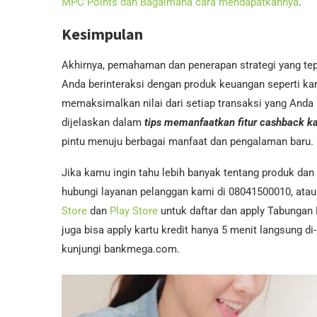
MPC Points dan Bagaimana cara mendapatkannya
.
Kesimpulan
Akhirnya, pemahaman dan penerapan strategi yang t
Anda berinteraksi dengan produk keuangan seperti kartu
memaksimalkan nilai dari setiap transaksi yang Anda
dijelaskan dalam
tips memanfaatkan fitur cashback ka
pintu menuju berbagai manfaat dan pengalaman baru.
Jika kamu ingin tahu lebih banyak tentang produk dan
hubungi layanan pelanggan kami di 08041500010, atau 
Store
dan
Play Store
untuk daftar dan apply Tabungan
juga bisa apply kartu kredit hanya 5 menit langsung d
kunjungi bankmega.com.