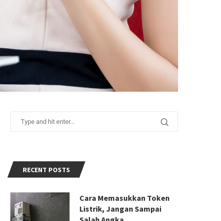
RECENT POSTS
Cara Memasukkan Token
Listrik, Jangan Sampai
Salah Angka