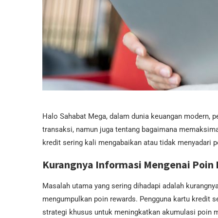
Halo Sahabat Mega, dalam dunia keuangan modern, 
transaksi, namun juga tentang bagaimana memaksimal
kredit sering kali mengabaikan atau tidak menyadari p
Kurangnya Informasi Mengenai Poin
Masalah utama yang sering dihadapi adalah kurangny
mengumpulkan poin rewards. Pengguna kartu kredit se
strategi khusus untuk meningkatkan akumulasi poin 