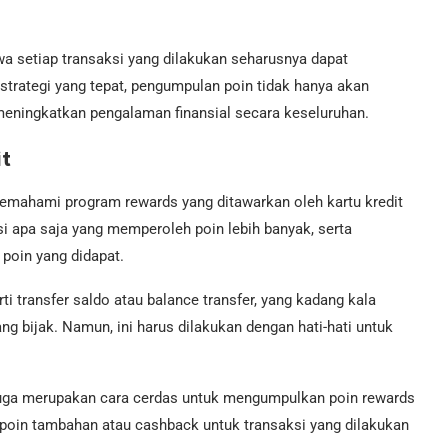
wa setiap transaksi yang dilakukan seharusnya dapat
strategi yang tepat, pengumpulan poin tidak hanya akan
eningkatkan pengalaman finansial secara keseluruhan.
it
emahami program rewards yang ditawarkan oleh kartu kredit
i apa saja yang memperoleh poin lebih banyak, serta
oin yang didapat.
rti transfer saldo atau balance transfer, yang kadang kala
g bijak. Namun, ini harus dilakukan dengan hati-hati untuk
nk juga merupakan cara cerdas untuk mengumpulkan poin rewards
an poin tambahan atau cashback untuk transaksi yang dilakukan