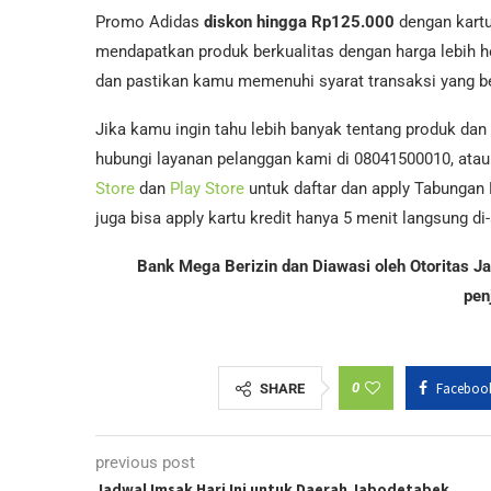
Promo Adidas
diskon hingga Rp125.000
dengan kartu
mendapatkan produk berkualitas dengan harga lebih 
dan pastikan kamu memenuhi syarat transaksi yang be
Jika kamu ingin tahu lebih banyak tentang produk dan
hubungi layanan pelanggan kami di 08041500010, atau 
Store
dan
Play Store
untuk daftar dan apply Tabungan
juga bisa apply kartu kredit hanya 5 menit langsung d
Bank Mega Berizin dan Diawasi oleh Otoritas 
pen
0
Faceboo
SHARE
previous post
Jadwal Imsak Hari Ini untuk Daerah Jabodetabek