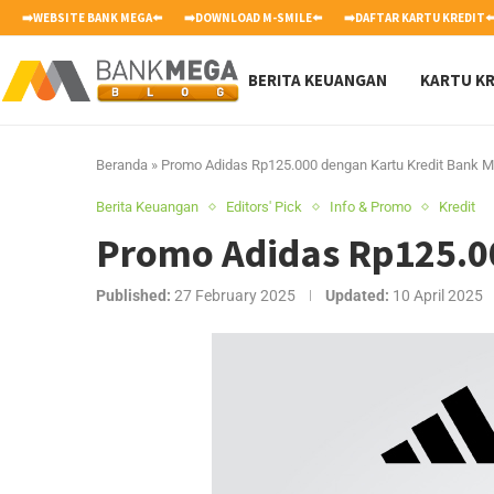
➡️WEBSITE BANK MEGA⬅️
➡️DOWNLOAD M-SMILE⬅️
➡️DAFTAR KARTU KREDIT⬅
BERITA KEUANGAN
KARTU KR
Beranda
»
Promo Adidas Rp125.000 dengan Kartu Kredit Bank 
Berita Keuangan
Editors' Pick
Info & Promo
Kredit
Promo Adidas Rp125.0
Published:
27 February 2025
Updated:
10 April 2025