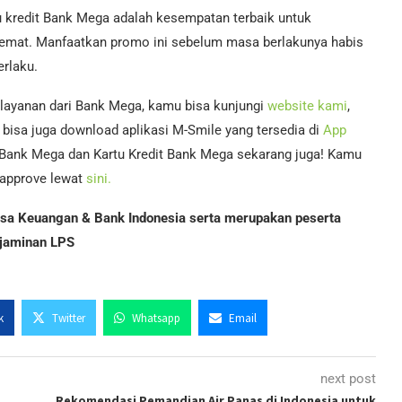
 kredit Bank Mega adalah kesempatan terbaik untuk
hemat. Manfaatkan promo ini sebelum masa berlakunya habis
rlaku.
 layanan dari Bank Mega, kamu bisa kunjungi
website kami
,
bisa juga download aplikasi M-Smile yang tersedia di
App
 Bank Mega dan Kartu Kredit Bank Mega sekarang juga! Kamu
i-approve lewat
sini.
Jasa Keuangan & Bank Indonesia serta merupakan peserta
jaminan LPS
k
Twitter
Whatsapp
Email
next post
Rekomendasi Pemandian Air Panas di Indonesia untuk