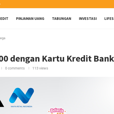
️
EDIT
PINJAMAN UANG
TABUNGAN
INVESTASI
LIFE
Mega
00 dengan Kartu Kredit Ban
0 comments
113
views