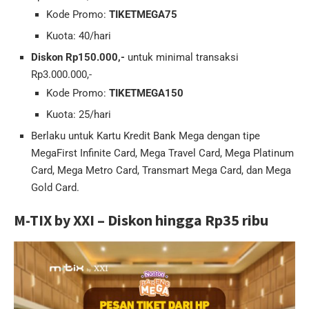
Kode Promo:
TIKETMEGA75
Kuota: 40/hari
Diskon Rp150.000,-
untuk minimal transaksi
Rp3.000.000,-
Kode Promo:
TIKETMEGA150
Kuota: 25/hari
Berlaku untuk Kartu Kredit Bank Mega dengan tipe
MegaFirst Infinite Card, Mega Travel Card, Mega Platinum
Card, Mega Metro Card, Transmart Mega Card, dan Mega
Gold Card.
M-TIX by XXI – Diskon hingga Rp35 ribu