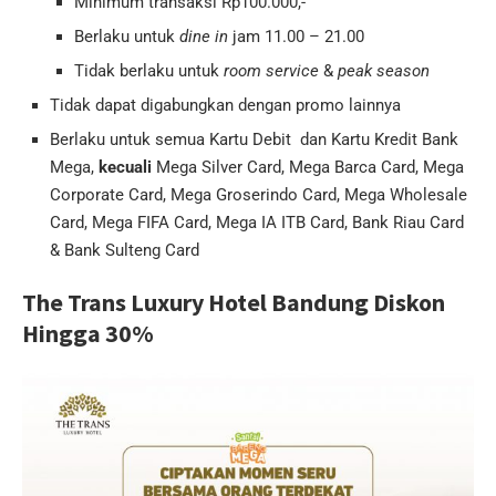
Minimum transaksi Rp100.000,-
Berlaku untuk
dine in
jam 11.00 – 21.00
Tidak berlaku untuk
room service
&
peak season
Tidak dapat digabungkan dengan promo lainnya
Berlaku untuk semua Kartu Debit dan Kartu Kredit Bank
Mega,
kecuali
Mega Silver Card, Mega Barca Card, Mega
Corporate Card, Mega Groserindo Card, Mega Wholesale
Card, Mega FIFA Card, Mega IA ITB Card, Bank Riau Card
& Bank Sulteng Card
The Trans Luxury Hotel Bandung Diskon
Hingga 30%