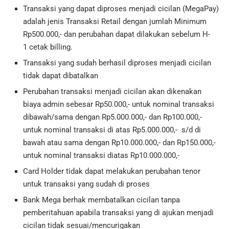
Transaksi yang dapat diproses menjadi cicilan (MegaPay)
adalah jenis Transaksi Retail dengan jumlah Minimum
Rp500.000,- dan perubahan dapat dilakukan sebelum H-
1 cetak billing.
Transaksi yang sudah berhasil diproses menjadi cicilan
tidak dapat dibatalkan
Perubahan transaksi menjadi cicilan akan dikenakan
biaya admin sebesar Rp50.000,- untuk nominal transaksi
dibawah/sama dengan Rp5.000.000,- dan Rp100.000,-
untuk nominal transaksi di atas Rp5.000.000,- s/d di
bawah atau sama dengan Rp10.000.000,- dan Rp150.000,-
untuk nominal transaksi diatas Rp10.000.000,-
Card Holder tidak dapat melakukan perubahan tenor
untuk transaksi yang sudah di proses
Bank Mega berhak membatalkan cicilan tanpa
pemberitahuan apabila transaksi yang di ajukan menjadi
cicilan tidak sesuai/mencurigakan