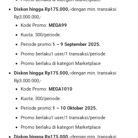
Diskon hingga Rp1
75
.000,-
dengan min. transaksi
Rp3.000.000,-
Kode Promo:
MEGA
99
Kuota: 300/periode.
Periode promo:
1 – 9 September 2025
.
Promo berlaku1 user/1 transaksi/periode
Promo berlaku di kategori Marketplace
Diskon hingga Rp1
75
.000,-
dengan min. transaksi
Rp3.000.000,-
Kode Promo:
MEGA
1010
Kuota: 300/periode.
Periode promo:
1 –
10
Oktober
2025
.
Promo berlaku1 user/1 transaksi/periode
Promo berlaku di kategori Marketplace
Diskon hingga Rp1
75
.000,-
dengan min. transaksi