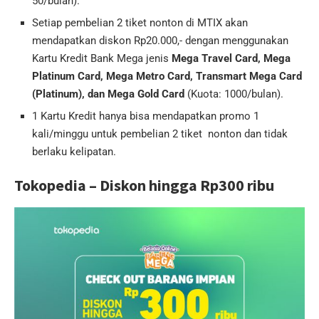
50/bulan).
Setiap pembelian 2 tiket nonton di MTIX akan
mendapatkan diskon Rp20.000,- dengan menggunakan
Kartu Kredit Bank Mega jenis
Mega Travel Card, Mega
Platinum Card, Mega Metro Card, Transmart Mega Card
(Platinum), dan Mega Gold Card
(Kuota: 1000/bulan).
1 Kartu Kredit hanya bisa mendapatkan promo 1
kali/minggu untuk pembelian 2 tiket nonton dan tidak
berlaku kelipatan.
Tokopedia – Diskon hingga Rp300 ribu