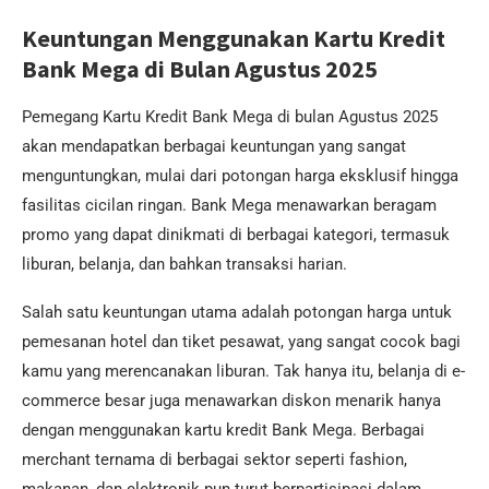
Keuntungan Menggunakan Kartu Kredit
Bank Mega di Bulan Agustus 2025
Pemegang Kartu Kredit Bank Mega di bulan Agustus 2025
akan mendapatkan berbagai keuntungan yang sangat
menguntungkan, mulai dari potongan harga eksklusif hingga
fasilitas cicilan ringan. Bank Mega menawarkan beragam
promo yang dapat dinikmati di berbagai kategori, termasuk
liburan, belanja, dan bahkan transaksi harian.
Salah satu keuntungan utama adalah potongan harga untuk
pemesanan hotel dan tiket pesawat, yang sangat cocok bagi
kamu yang merencanakan liburan. Tak hanya itu, belanja di e-
commerce besar juga menawarkan diskon menarik hanya
dengan menggunakan kartu kredit Bank Mega. Berbagai
merchant ternama di berbagai sektor seperti fashion,