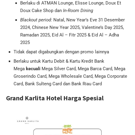
Berlaku di ATMAN Lounge, Elisse Lounge, Doux Et
Doux Cake Shop dan
In-Room Dining
Blackout period
: Natal, New Year’s Eve 31 Desember
2024, Chinese New Year 2025, Valentine’s Day 2025,
Ramadan 2025, Eid Al – Fitr 2025 & Eid Al – Adha
2025
Tidak dapat digabungkan dengan promo lainnya
Berlaku untuk Kartu Debit & Kartu Kredit Bank
Mega
kecuali
Mega Silver Card, Mega Barca Card, Mega
Groserindo Card, Mega Wholesale Card, Mega Corporate
Card, Bank Sulteng Card dan Bank Riau Card
Grand Karlita Hotel Harga Spesial