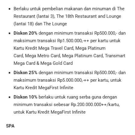
Berlaku untuk pembelian makanan dan minuman di The
Restaurant (lantai 3), The 18th Restaurant and Lounge
(lantai 18) dan The Lounge
Diskon 20%
dengan minimum transaksi Rp500.000,- dan
maksimum transaksi Rp1.500.000,-++ per kartu untuk
Kartu Kredit Mega Travel Card, Mega Platinum
Card, Mega Metro Card, Mega Platinum Card, Transmart
Mega Card & Mega Gold Card
Diskon 25%
dengan minimum transaksi Rp500.000,- dan
maksimum transaksi Rp5.000.000,-++ per kartu, untuk
Kartu Kredit MegaFirst Infinite
Diskon 10%
berlaku untuk ruang serba guna dengan
minimum transaksi sebesar Rp.200.000.000++/kartu,
untuk Kartu Kredit MegaFirst Infinite
SPA