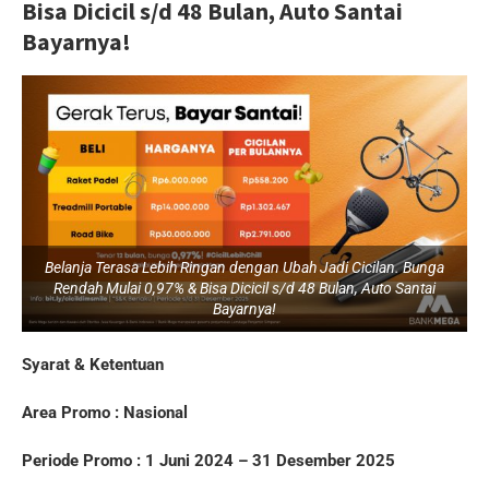
Bisa Dicicil s/d 48 Bulan, Auto Santai
Bayarnya!
Belanja Terasa Lebih Ringan dengan Ubah Jadi Cicilan. Bunga
Rendah Mulai 0,97% & Bisa Dicicil s/d 48 Bulan, Auto Santai
Bayarnya!
Syarat & Ketentuan
Area Promo : Nasional
Periode Promo : 1 Juni 2024 – 31 Desember 2025