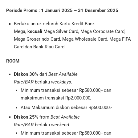
Periode Promo : 1 Januari 2025 – 31 Desember 2025
Berlaku untuk seluruh Kartu Kredit Bank
Mega,
kecuali
Mega Silver Card, Mega Corporate Card,
Mega Groserindo Card, Mega Wholesale Card, Mega FIFA
Card dan Bank Riau Card.
ROOM
Diskon 30%
dari
Best Available
Rate/BAR
berlaku
weekdays.
Minimum transaksi sebesar Rp580.000,- dan
maksimum transaksi Rp2.000.000,-
Atau Maksimum diskon sebesar Rp500.000,-
Diskon 25%
from
Best Available
Rate/BAR
berlaku
weekend.
Minimum transaksi sebesar Rp580.000,- dan