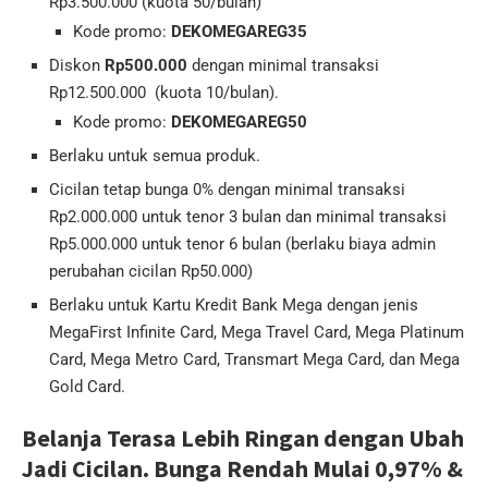
Rp3.500.000 (kuota 50/bulan)
Kode promo:
DEKOMEGAREG35
Diskon
Rp500.000
dengan minimal transaksi
Rp12.500.000 (kuota 10/bulan).
Kode promo:
DEKOMEGAREG50
Berlaku untuk semua produk.
Cicilan tetap bunga 0% dengan minimal transaksi
Rp2.000.000 untuk tenor 3 bulan dan minimal transaksi
Rp5.000.000 untuk tenor 6 bulan (berlaku biaya admin
perubahan cicilan Rp50.000)
Berlaku untuk Kartu Kredit Bank Mega dengan jenis
MegaFirst Infinite Card, Mega Travel Card, Mega Platinum
Card, Mega Metro Card, Transmart Mega Card, dan Mega
Gold Card.
Belanja Terasa Lebih Ringan dengan Ubah
Jadi Cicilan. Bunga Rendah Mulai 0,97% &