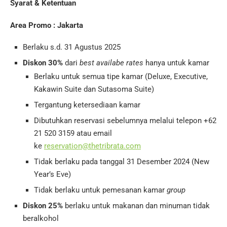
Syarat & Ketentuan
Area Promo : Jakarta
Berlaku s.d. 31 Agustus 2025
Diskon 30%
dari
best availabe rates
hanya untuk kamar
Berlaku untuk semua tipe kamar (Deluxe, Executive,
Kakawin Suite dan Sutasoma Suite)
Tergantung ketersediaan kamar
Dibutuhkan reservasi sebelumnya melalui telepon +62
21 520 3159 atau email
ke
reservation@thetribrata.com
Tidak berlaku pada tanggal 31 Desember 2024 (New
Year’s Eve)
Tidak berlaku untuk pemesanan kamar
group
Diskon 25%
berlaku untuk makanan dan minuman tidak
beralkohol