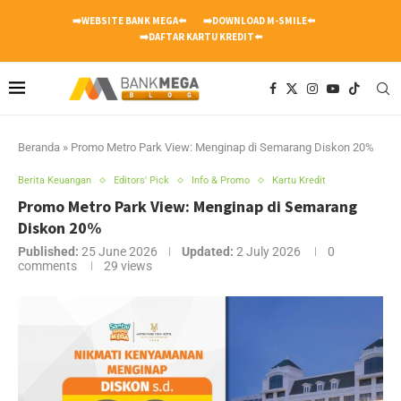
➡️WEBSITE BANK MEGA⬅️
➡️DOWNLOAD M-SMILE⬅️
➡️DAFTAR KARTU KREDIT⬅️
Beranda
»
Promo Metro Park View: Menginap di Semarang Diskon 20%
Berita Keuangan
Editors' Pick
Info & Promo
Kartu Kredit
Promo Metro Park View: Menginap di Semarang
Diskon 20%
Published:
25 June 2026
Updated:
2 July 2026
0
comments
29
views