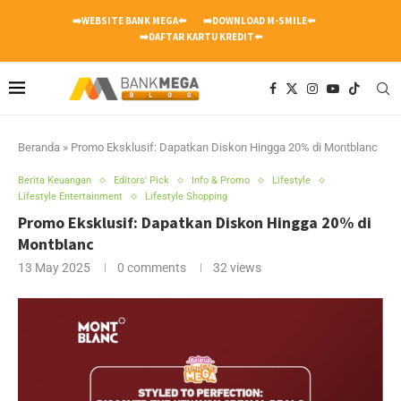
➡️WEBSITE BANK MEGA⬅️
➡️DOWNLOAD M-SMILE⬅️
➡️DAFTAR KARTU KREDIT⬅️
Beranda
»
Promo Eksklusif: Dapatkan Diskon Hingga 20% di Montblanc
Berita Keuangan
Editors' Pick
Info & Promo
Lifestyle
Lifestyle Entertainment
Lifestyle Shopping
Promo Eksklusif: Dapatkan Diskon Hingga 20% di
Montblanc
13 May 2025
0 comments
32
views