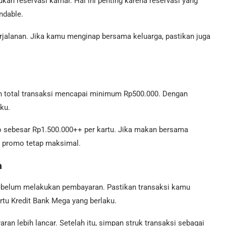
an reservasi kamar. Hal ini penting karena reservasi yang
ndable.
erjalanan. Jika kamu menginap bersama keluarga, pastikan juga
n total transaksi mencapai minimum Rp500.000. Dengan
ku.
o sebesar Rp1.500.000++ per kartu. Jika makan bersama
t promo tetap maksimal.
n
 sebelum melakukan pembayaran. Pastikan transaksi kamu
u Kredit Bank Mega yang berlaku.
n lebih lancar. Setelah itu, simpan struk transaksi sebagai