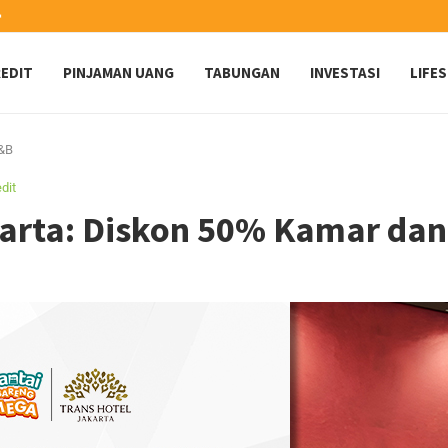
️
EDIT
PINJAMAN UANG
TABUNGAN
INVESTASI
LIFE
F&B
dit
karta: Diskon 50% Kamar da