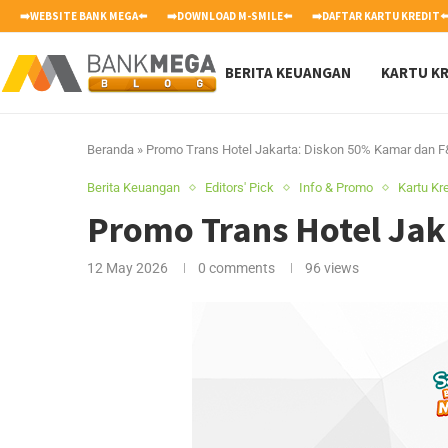
➡️WEBSITE BANK MEGA⬅️
➡️DOWNLOAD M-SMILE⬅️
➡️DAFTAR KARTU KREDIT⬅
BERITA KEUANGAN
KARTU KR
Beranda
»
Promo Trans Hotel Jakarta: Diskon 50% Kamar dan 
Berita Keuangan
Editors' Pick
Info & Promo
Kartu Kre
Promo Trans Hotel Ja
12 May 2026
0 comments
96
views