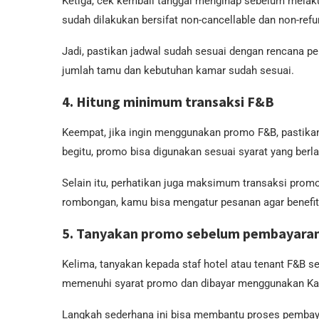
Ketiga, cek kembali tanggal menginap sebelum melakuk
sudah dilakukan bersifat non-cancellable dan non-refu
Jadi, pastikan jadwal sudah sesuai dengan rencana p
jumlah tamu dan kebutuhan kamar sudah sesuai.
4. Hitung minimum transaksi F&B
Keempat, jika ingin menggunakan promo F&B, pastika
begitu, promo bisa digunakan sesuai syarat yang berla
Selain itu, perhatikan juga maksimum transaksi prom
rombongan, kamu bisa mengatur pesanan agar benefi
5. Tanyakan promo sebelum pembayara
Kelima, tanyakan kepada staf hotel atau tenant F&B
memenuhi syarat promo dan dibayar menggunakan Kart
Langkah sederhana ini bisa membantu proses pembayara