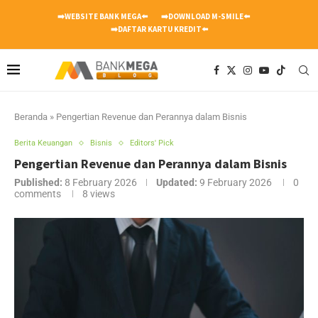
➡️WEBSITE BANK MEGA⬅️
➡️DOWNLOAD M-SMILE⬅️
➡️DAFTAR KARTU KREDIT⬅️
Beranda
»
Pengertian Revenue dan Perannya dalam Bisnis
Berita Keuangan
Bisnis
Editors' Pick
Pengertian Revenue dan Perannya dalam Bisnis
Published:
8 February 2026
Updated:
9 February 2026
0
comments
8
views