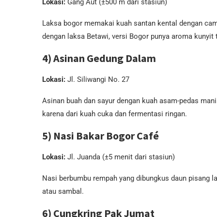
Lokasi:
Gang Aut (±500 m dari stasiun)
Laksa bogor memakai kuah santan kental dengan camp
dengan laksa Betawi, versi Bogor punya aroma kunyi
4) Asinan Gedung Dalam
Lokasi:
Jl. Siliwangi No. 27
Asinan buah dan sayur dengan kuah asam-pedas mani
karena dari kuah cuka dan fermentasi ringan.
5) Nasi Bakar Bogor Café
Lokasi:
Jl. Juanda (±5 menit dari stasiun)
Nasi berbumbu rempah yang dibungkus daun pisang lal
atau sambal.
6) Cungkring Pak Jumat