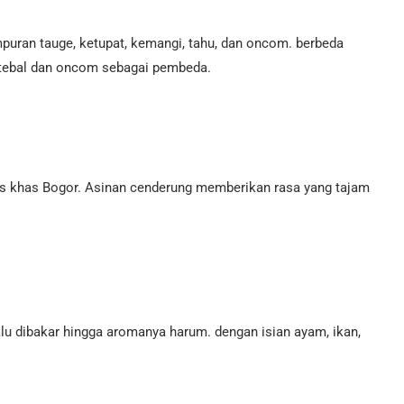
uran tauge, ketupat, kemangi, tahu, dan oncom. berbeda
t tebal dan oncom sebagai pembeda.
s khas Bogor. Asinan cenderung memberikan rasa yang tajam
u dibakar hingga aromanya harum. dengan isian ayam, ikan,