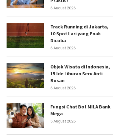
Praktis!
6 August 2026
Track Running di Jakarta,
10 Spot Lari yang Enak
Dicoba
6 August 2026
Objek Wisata di Indonesia,
15 Ide Liburan Seru Anti
Bosan
6 August 2026
Fungsi Chat Bot MILA Bank
Mega
5 August 2026