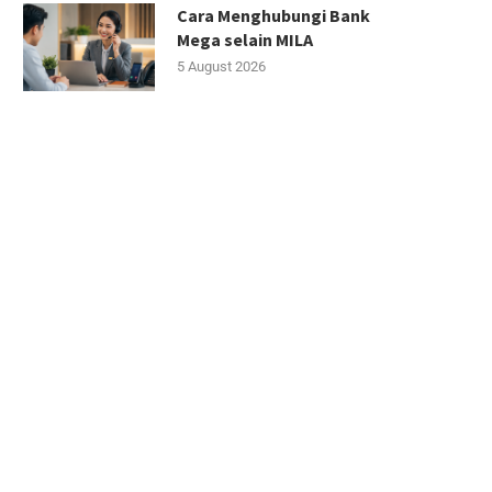
Cara Menghubungi Bank
Mega selain MILA
5 August 2026