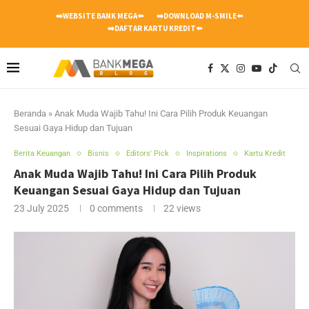
➡️WEBSITE BANK MEGA⬅️
➡️DOWNLOAD M-SMILE⬅️
➡️DAFTAR KARTU KREDIT⬅️
Beranda
»
Anak Muda Wajib Tahu! Ini Cara Pilih Produk Keuangan
Sesuai Gaya Hidup dan Tujuan
Berita Keuangan
Bisnis
Editors' Pick
Inspirations
Kartu Kredit
Anak Muda Wajib Tahu! Ini Cara Pilih Produk
Keuangan Sesuai Gaya Hidup dan Tujuan
23 July 2025
0 comments
22
views