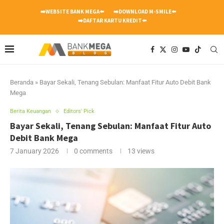
➡️WEBSITE BANK MEGA⬅️
➡️DOWNLOAD M-SMILE⬅️
➡️DAFTAR KARTU KREDIT⬅️
Beranda
»
Bayar Sekali, Tenang Sebulan: Manfaat Fitur Auto Debit Bank
Mega
Berita Keuangan
Editors' Pick
Bayar Sekali, Tenang Sebulan: Manfaat Fitur Auto
Debit Bank Mega
7 January 2026
0 comments
13
views