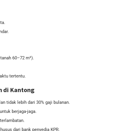
ta.
ndar.
 tanah 60–72 m²).
ktu tertentu.
n di Kantong
an tidak lebih dari 30% gaji bulanan.
untuk berjaga-jaga.
eterlambatan.
usus dari bank penyedia KPR.