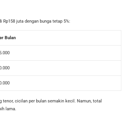
idi Rp158 juta dengan bunga tetap 5%:
per Bulan
5.000
0.000
0.000
g tenor, cicilan per bulan semakin kecil. Namun, total
bih lama.