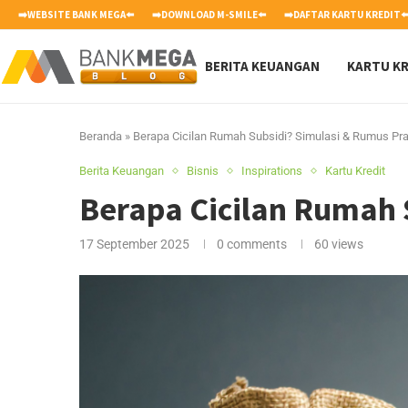
➡️WEBSITE BANK MEGA⬅️
➡️DOWNLOAD M-SMILE⬅️
➡️DAFTAR KARTU KREDIT⬅
BERITA KEUANGAN
KARTU KR
Beranda
»
Berapa Cicilan Rumah Subsidi? Simulasi & Rumus Pra
Berita Keuangan
Bisnis
Inspirations
Kartu Kredit
Berapa Cicilan Rumah 
17 September 2025
0 comments
60
views